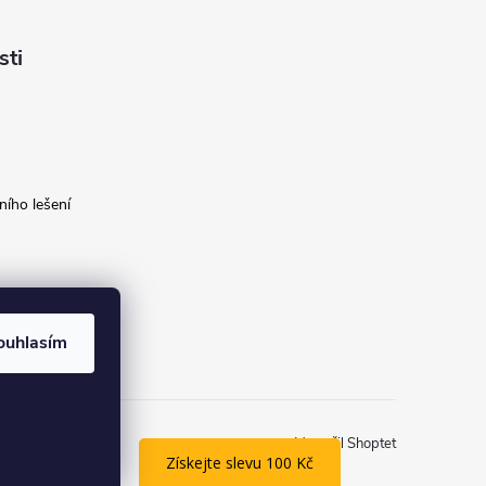
sti
ího lešení
ouhlasím
Vytvořil Shoptet
Získejte slevu 100 Kč