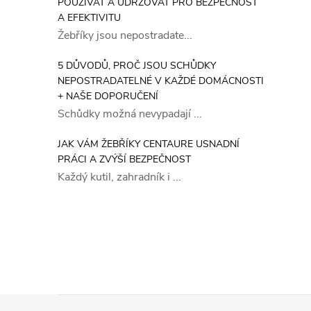
POUŽÍVAT A UDRŽOVAT PRO BEZPEČNOST
A EFEKTIVITU
Žebříky jsou nepostradate...
5 DŮVODŮ, PROČ JSOU SCHŮDKY
NEPOSTRADATELNÉ V KAŽDÉ DOMÁCNOSTI
+ NAŠE DOPORUČENÍ
Schůdky možná nevypadají ...
JAK VÁM ŽEBŘÍKY CENTAURE USNADNÍ
PRÁCI A ZVÝŠÍ BEZPEČNOST
Každý kutil, zahradník i ...
Z