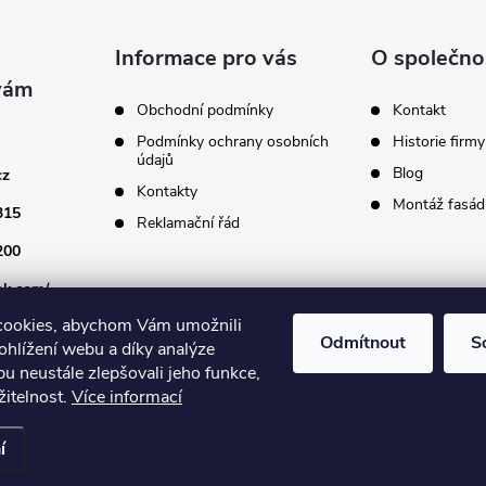
Informace pro vás
O společno
Obchodní podmínky
Kontakt
Podmínky ochrany osobních
Historie firmy
údajů
Blog
cz
Kontakty
Montáž fasádn
315
Reklamační řád
200
ok.com/
cookies, abychom Vám umožnili
Odmítnout
S
ohlížení webu a díky analýze
u neustále zlepšovali jeho funkce,
žitelnost.
Více informací
astavení cookies
í