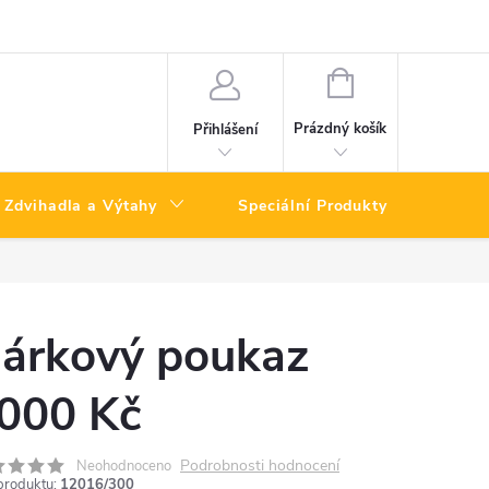
NÁKUPNÍ
KOŠÍK
Prázdný košík
Přihlášení
Zdvihadla a Výtahy
Speciální Produkty
Výpro
árkový poukaz
000 Kč
Podrobnosti hodnocení
Neohodnoceno
produktu:
12016/300