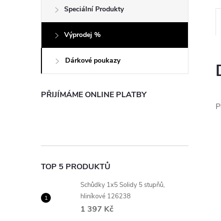
e
Speciální Produkty
l
Výprodej %
Dárkové poukazy
PŘIJÍMÁME ONLINE PLATBY
P
TOP 5 PRODUKTŮ
Schůdky 1x5 Solidy 5 stupňů,
hliníkové 126238
1 397 Kč