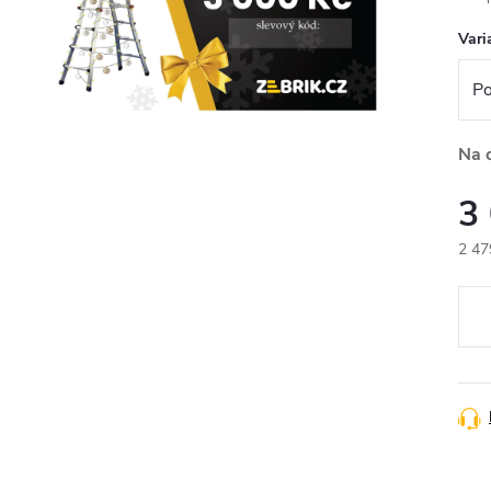
Vari
Na 
3
2 47
Měr
cena