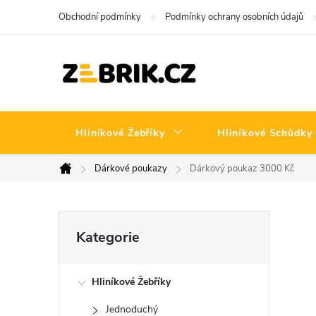
Přejít
Obchodní podmínky
Podmínky ochrany osobních údajů
na
obsah
Hliníkové Žebříky
Hliníkové Schůdky
Dárkové poukazy
Dárkový poukaz 3000 Kč
Domů
P
Přeskočit
Kategorie
kategorie
o
Hliníkové Žebříky
s
Jednoduchý