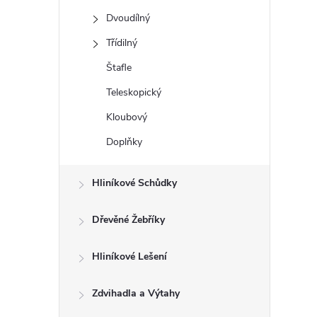
t
Dvoudílný
r
Třídilný
Štafle
a
Teleskopický
n
Kloubový
Doplňky
n
í
Hliníkové Schůdky
p
Dřevěné Žebříky
a
Hliníkové Lešení
n
Zdvihadla a Výtahy