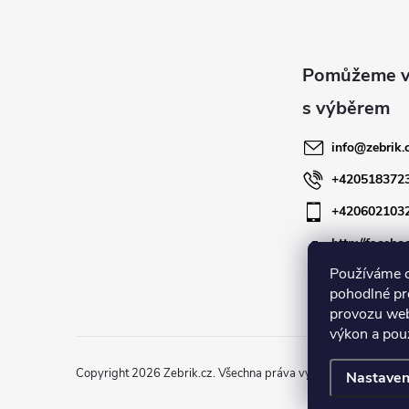
á
p
a
info
@
zebrik.
t
+420518372
+420602103
í
http://facebo
zebrik.cz
Používáme 
pohodlné pr
provozu web
výkon a pou
Copyright 2026
Zebrik.cz
. Všechna práva vyhrazena.
Upravit n
Nastaven