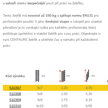
a
vytváří
daleko
bezpečnější
pocit při práci na žebříku.
Tento žebřík má
nosnost až 150 kg
a
splňuje normu EN131
pro
profesionální použití. S jeho
širokými stupni
a rukojetí pro snadné
přenášení je to vynikající volba pro každého profesionála, který
potřebuje spolehlivý a stabilní žebřík pro svou práci. Objednejte si
nyní CENTAURE žebřík a ušetřete čas a námahu při každodenní
práci.
Kód výrobku
(m)
(m)
(m)
510307
3x7
2,20
4,70
510308
3x8
2,50
5,30
510309
3x9
2,75
6,10
510310
3x10
3,05
6,95