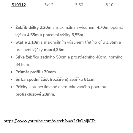
510312
3x12
3,60
8,10
Žebřík délky 2,20m
s maximálním výsunem
4,70m
, opěrná
výška
4,55m
a pracovní výšky
5,55m
.
Štafle 2,10m
s maximálním výsunem třetího dílu
3,35m
a
pracovní výšky
max.4,35m.
Šířka žebříku zadního 50cm a prostředního 40cm, horního
34,5cm.
Průměr profilu
70mm
.
Šírka spodní část
(rozšíření) žebříku
81cm
.
Příčky
jsou pertlované a vroubkovaného povrchu –
protiskluzové 28mm
.
https://www.youtube.com/watch?v=h2KkOMjlCTc