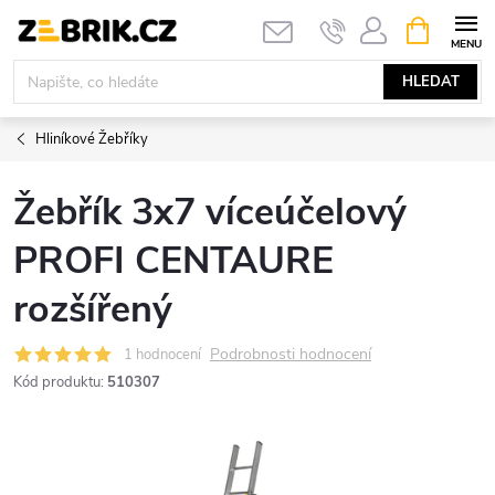
Přejít
NÁKUPNÍ
KOŠÍK
na
obsah
HLEDAT
Hliníkové Žebříky
Žebřík 3x7 víceúčelový
PROFI CENTAURE
rozšířený
Podrobnosti hodnocení
1 hodnocení
Kód produktu:
510307