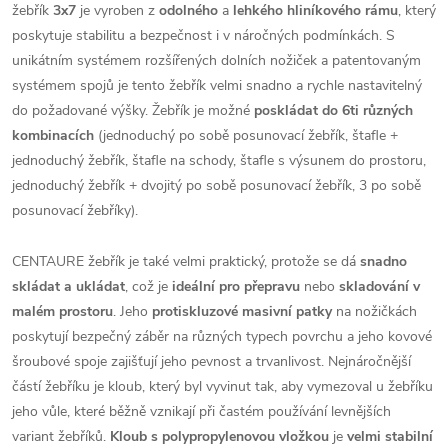
žebřík
3x7
je vyroben z
odolného
a
lehkého hliníkového rámu
, který
poskytuje stabilitu a bezpečnost i v náročných podmínkách. S
unikátním systémem rozšířených dolních nožiček a patentovaným
systémem spojů je tento žebřík velmi snadno a rychle nastavitelný
do požadované výšky. Žebřík je možné
poskládat do
6ti různých
kombinacích
(jednoduchý po sobě posunovací žebřík, štafle +
jednoduchý žebřík, štafle na schody, štafle s výsunem do prostoru,
jednoduchý žebřík + dvojitý po sobě posunovací žebřík, 3 po sobě
posunovací žebříky).
CENTAURE žebřík je také velmi praktický, protože se dá
snadno
skládat a ukládat
, což je
ideální pro přepravu
nebo
skladování v
malém prostoru
. Jeho
protiskluzové masivní patky
na nožičkách
poskytují bezpečný záběr na různých typech povrchu a jeho kovové
šroubové spoje zajišťují jeho pevnost a trvanlivost. Nejnáročnější
částí žebříku je kloub, který byl vyvinut tak, aby vymezoval u žebříku
jeho vůle, které běžně vznikají při častém používání levnějších
variant žebříků.
Kloub s polypropylenovou vložkou
je
velmi stabilní