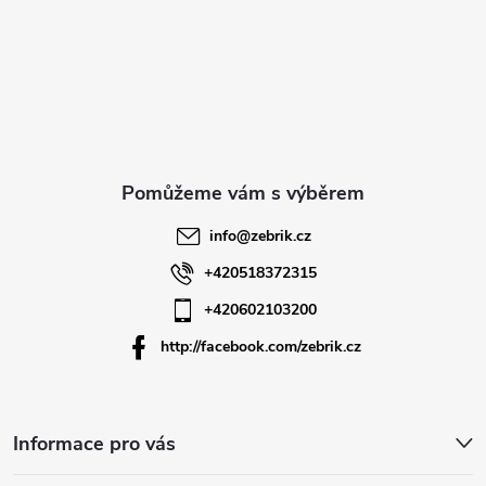
Z
á
p
a
t
info
@
zebrik.cz
í
+420518372315
+420602103200
http://facebook.com/zebrik.cz
Informace pro vás