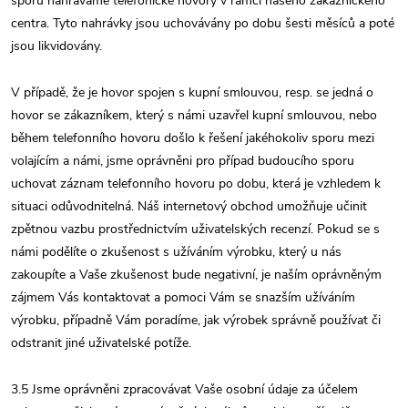
sporu nahráváme telefonické hovory v rámci našeho zákaznického
centra. Tyto nahrávky jsou uchovávány po dobu šesti měsíců a poté
jsou likvidovány.
V případě, že je hovor spojen s kupní smlouvou, resp. se jedná o
hovor se zákazníkem, který s námi uzavřel kupní smlouvou, nebo
během telefonního hovoru došlo k řešení jakéhokoliv sporu mezi
volajícím a námi, jsme oprávněni pro případ budoucího sporu
uchovat záznam telefonního hovoru po dobu, která je vzhledem k
situaci odůvodnitelná. Náš internetový obchod umožňuje učinit
zpětnou vazbu prostřednictvím uživatelských recenzí. Pokud se s
námi podělíte o zkušenost s užíváním výrobku, který u nás
zakoupíte a Vaše zkušenost bude negativní, je naším oprávněným
zájmem Vás kontaktovat a pomoci Vám se snazším užíváním
výrobku, případně Vám poradíme, jak výrobek správně používat či
odstranit jiné uživatelské potíže.
3.5 Jsme oprávněni zpracovávat Vaše osobní údaje za účelem