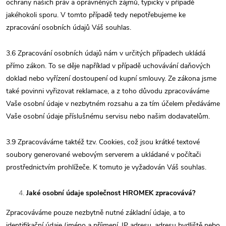
ochrany našich práv a oprávněných zájmů, typicky v případě
jakéhokoli sporu. V tomto případě tedy nepotřebujeme ke
zpracování osobních údajů Váš souhlas.
3.6 Zpracování osobních údajů nám v určitých případech ukládá
přímo zákon. To se děje například v případě uchovávání daňových
doklad nebo vyřízení dostoupení od kupní smlouvy. Ze zákona jsme
také povinni vyřizovat reklamace, a z toho důvodu zpracováváme
Vaše osobní údaje v nezbytném rozsahu a za tím účelem předáváme
Vaše osobní údaje příslušnému servisu nebo našim dodavatelům.
3.9 Zpracováváme taktéž tzv. Cookies, což jsou krátké textové
soubory generované webovým serverem a ukládané v počítači
prostřednictvím prohlížeče. K tomuto je vyžadován Váš souhlas.
Jaké osobní údaje společnost HROMEK zpracovává?
Zpracováváme pouze nezbytně nutné základní údaje, a to
identifikační údaje (jméno a příjmení, IP adresu, adresu bydliště nebo