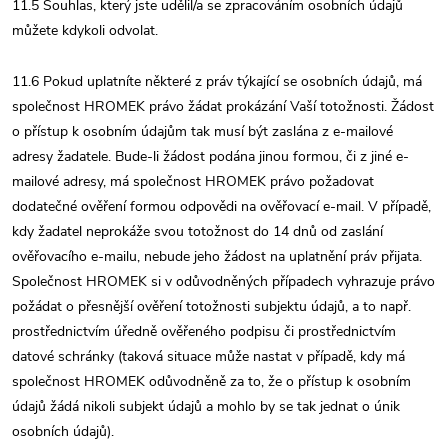
11.5 Souhlas, který jste udělil/a se zpracováním osobních údajů
můžete kdykoli odvolat.
11.6 Pokud uplatníte některé z práv týkající se osobních údajů, má
společnost HROMEK právo žádat prokázání Vaší totožnosti. Žádost
o přístup k osobním údajům tak musí být zaslána z e-mailové
adresy žadatele. Bude-li žádost podána jinou formou, či z jiné e-
mailové adresy, má společnost HROMEK právo požadovat
dodatečné ověření formou odpovědi na ověřovací e-mail. V případě,
kdy žadatel neprokáže svou totožnost do 14 dnů od zaslání
ověřovacího e-mailu, nebude jeho žádost na uplatnění práv přijata.
Společnost HROMEK si v odůvodněných případech vyhrazuje právo
požádat o přesnější ověření totožnosti subjektu údajů, a to např.
prostřednictvím úředně ověřeného podpisu či prostřednictvím
datové schránky (taková situace může nastat v případě, kdy má
společnost HROMEK odůvodněně za to, že o přístup k osobním
údajů žádá nikoli subjekt údajů a mohlo by se tak jednat o únik
osobních údajů).