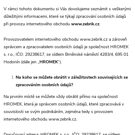
V rámci tohoto dokumentu si Vás dovolujeme seznámit s veškerými
důležitými informacemi, které se týkají zpracování osobních údajů
při provozu internetového obchodu
www.zebrik.cz
.
Provozovatelem internetového obchodu www.zebrik.cz a zároveň
správcem a zpracovatelem osobních údajů je společnost HROMEK
s. r.o., IČO: 29238617, se sídlem Brněnské náměstí 4283/4, 695 01
Hodonín (dále jen „
HROMEK
“).
Na koho se můžete obrátit v záležitostech souvisejících se
zpracováním osobních údajů?
Na prvním místě se můžete vždy obrátit přímo na společnost
HROMEK, která je správcem osobních údajů, které zpracovává v
souvislosti se svým podnikáním, zejména tedy s provozem
internetového obchodu www.zebrik.cz.
Doručovací adresa: HROMEK s. r.o., IČO: 29238617, se sídlem