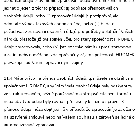
osobních údajů. Aby mohlo zpracování údajů být omezeno, musí se
jednat o jeden z těchto případů: (i) popíráte přesnost vašich
osobních údajů, nebo (ii) zpracování údajů je protiprávní, ale
odmítáte výmaz takových osobních údaj, nebo (iii) budete
požadovat zpracování osobních údajů pro potřeby uplatnění Vašich
nároků, přestože již byl splněn účel, pro který společnost HROMEK
údaje zpracovávala, nebo (iv) jste vznesl/a námitku proti zpracování
a zatím nebylo ověřeno, zda oprávněný zájem společnosti HROMEK
převažuje nad Vašimi oprávněnými zájmy.
11.4 Máte právo na přenos osobních údajů, tj. můžete se obrátit na
společnost HROMEK, aby Vám Vaše osobní údaje byly poskytnuty
ve strukturovaném, běžně používaném a strojově čitelném formátu
nebo aby tyto údaje byly rovnou přeneseny k jinému správci. K
přenosu údaje může dojít jedině v případě, že zpracování je založeno
na uzavřené smlouvě nebo na Vašem souhlasu a zároveň se jedná o
automatizované zpracování.