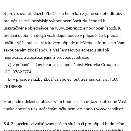
S provozovateli služeb Zboží.cz a heureka.cz jsme se dohodli, aby
pro nás zajistili nezávislé vyhodnocení Vaší zkušenosti k
uskutečněné objednávce na
www.zebrik.cz
a hodnocení zboží. K
předání osobních údajů však dojde pouze v případě, že k předání
udělíte Váš souhlas. V takovém případě odešleme informace o Vámi
zakoupeném zboží spolu s Vaší emailovou adresou službě
heureka.cz a Zboží.cz, jejímiž provozovateli jsou:
a) v případě služby heureka.cz společnost Heureka Group a.s.,
IČO: 07822774.
b) v případě služby Zboží.cz společnost Seznam.cz, a.s., IČO:
26168685.
V případě udělení souhlasu Vám bude zaslán dotazník ohledně Vaší
spokojenosti s uskutečněným nákupem v e-shopu www.zebrik.cz.
3.4. Za účelem zkvalitňování našich služeb či pro případ budoucího