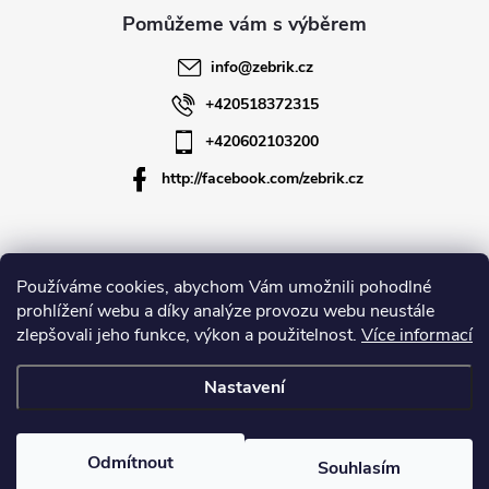
a
t
info
@
zebrik.cz
í
+420518372315
+420602103200
http://facebook.com/zebrik.cz
Informace pro vás
Používáme cookies, abychom Vám umožnili pohodlné
prohlížení webu a díky analýze provozu webu neustále
zlepšovali jeho funkce, výkon a použitelnost.
Více informací
O společnosti
Nastavení
Copyright 2026
Zebrik.cz
. Všechna práva vyhrazena.
Upravit nastavení
cookies
Odmítnout
Souhlasím
Vytvořil Shoptet