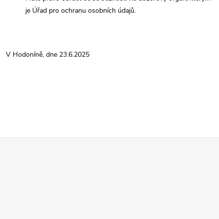
je Úřad pro ochranu osobních údajů.
V Hodoníně, dne 23.6.2025
Z
á
p