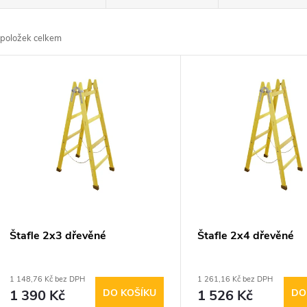
a
položek celkem
z
V
e
ý
n
p
p
s
r
p
Štafle 2x3 dřevěné
Štafle 2x4 dřevěné
o
r
1 148,76 Kč bez DPH
1 261,16 Kč bez DPH
d
1 390 Kč
DO KOŠÍKU
1 526 Kč
DO