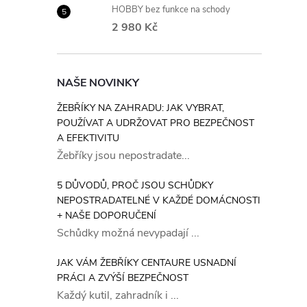
HOBBY bez funkce na schody
2 980 Kč
l
NAŠE NOVINKY
ŽEBŘÍKY NA ZAHRADU: JAK VYBRAT,
POUŽÍVAT A UDRŽOVAT PRO BEZPEČNOST
A EFEKTIVITU
Žebříky jsou nepostradate...
5 DŮVODŮ, PROČ JSOU SCHŮDKY
NEPOSTRADATELNÉ V KAŽDÉ DOMÁCNOSTI
í
+ NAŠE DOPORUČENÍ
Schůdky možná nevypadají ...
r
JAK VÁM ŽEBŘÍKY CENTAURE USNADNÍ
PRÁCI A ZVÝŠÍ BEZPEČNOST
Každý kutil, zahradník i ...