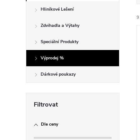
e
Hliníkové Lešení
9
l
Zdvihadla a Výtahy
Speciální Produkty
Výprodej %
í
i
Dárkové poukazy
Dle ceny