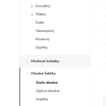
t
Dvoudílný
r
Třídilný
Štafle
a
Teleskopický
n
Kloubový
Doplňky
n
í
Hliníkové Schůdky
p
Dřevěné Žebříky
Štafle dřevěné
a
Opěrné dřevěné
n
Doplňky