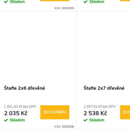
o
Skladem
Skladem
u
Kód:
333203
d
k
u
t
k
ů
t
ů
Štafle 2x6 dřevěné
Štafle 2x7 dřevěné
1 681,82 Kč bez DPH
2 097,52 Kč bez DPH
2 035 Kč
DO KOŠÍKU
2 538 Kč
DO
Skladem
Skladem
Kód:
333206