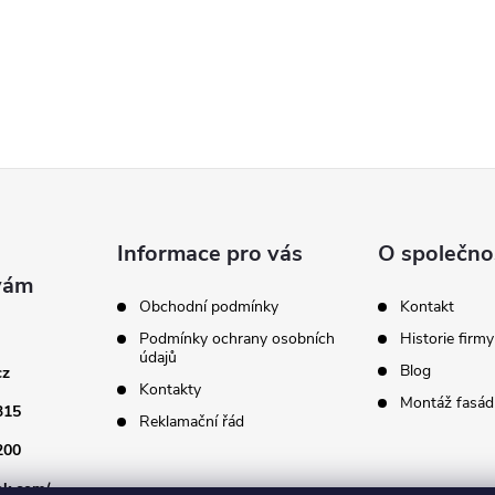
k
y
v
ý
p
Informace pro vás
O společno
s
Obchodní podmínky
Kontakt
u
Podmínky ochrany osobních
Historie firmy
údajů
Blog
cz
Kontakty
Montáž fasádn
315
Reklamační řád
200
ok.com/