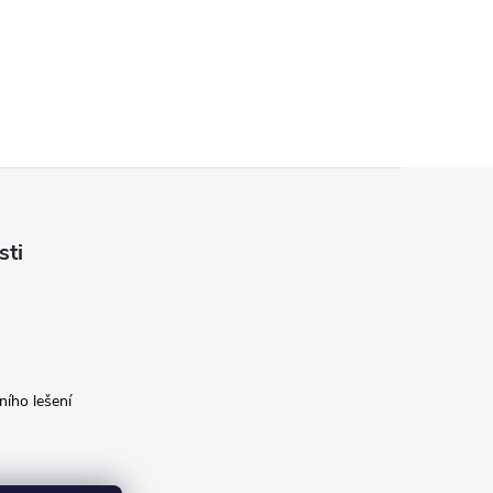
sti
ího lešení