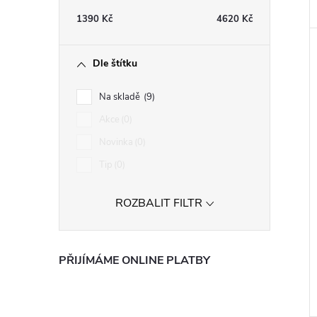
1390
Kč
4620
Kč
Dle štítku
Na skladě
9
Akce
0
Novinka
0
Tip
0
ROZBALIT FILTR
PŘIJÍMÁME ONLINE PLATBY