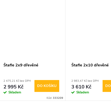
Štafle 2x9 dřevěné
Štafle 2x10 dřevěné
2 475,21 Kč bez DPH
2 983,47 Kč bez DPH
2 995 Kč
DO KOŠÍKU
3 610 Kč
DO
Skladem
Skladem
Kód:
333209