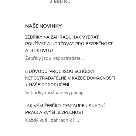
2 980 Kč
NAŠE NOVINKY
l
ŽEBŘÍKY NA ZAHRADU: JAK VYBRAT,
POUŽÍVAT A UDRŽOVAT PRO BEZPEČNOST
A EFEKTIVITU
Žebříky jsou nepostradate...
5 DŮVODŮ, PROČ JSOU SCHŮDKY
NEPOSTRADATELNÉ V KAŽDÉ DOMÁCNOSTI
+ NAŠE DOPORUČENÍ
í
Schůdky možná nevypadají ...
JAK VÁM ŽEBŘÍKY CENTAURE USNADNÍ
PRÁCI A ZVÝŠÍ BEZPEČNOST
r
Každý kutil, zahradník i ...