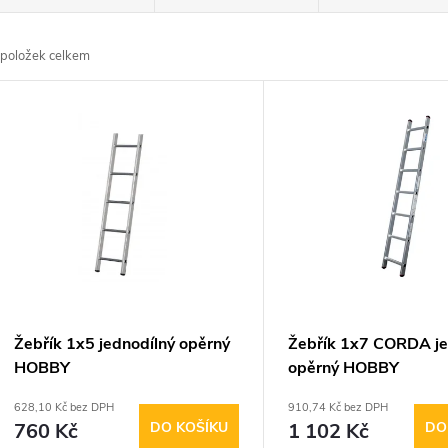
a
položek celkem
z
V
e
ý
n
p
p
s
r
p
Žebřík 1x5 jednodílný opěrný
Žebřík 1x7 CORDA je
o
HOBBY
opěrný HOBBY
r
628,10 Kč bez DPH
910,74 Kč bez DPH
d
760 Kč
DO KOŠÍKU
1 102 Kč
DO