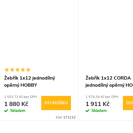
Žebřík 1x12 jednodílný
Žebřík 1x12 CORDA
opěrný HOBBY
jednodílný opěrný H
1 553,72 Kč bez DPH
1 579,34 Kč bez DPH
1 880 Kč
DO KOŠÍKU
1 911 Kč
DO
Skladem
Skladem
Kód:
171112