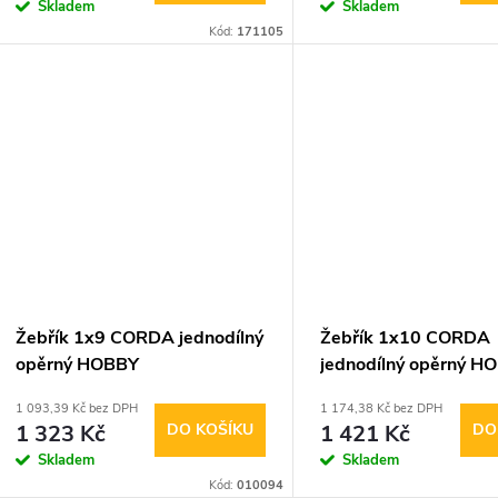
o
Skladem
Skladem
u
Kód:
171105
d
k
u
t
k
ů
t
ů
Žebřík 1x9 CORDA jednodílný
Žebřík 1x10 CORDA
opěrný HOBBY
jednodílný opěrný H
1 093,39 Kč bez DPH
1 174,38 Kč bez DPH
1 323 Kč
DO KOŠÍKU
1 421 Kč
DO
Skladem
Skladem
Kód:
010094