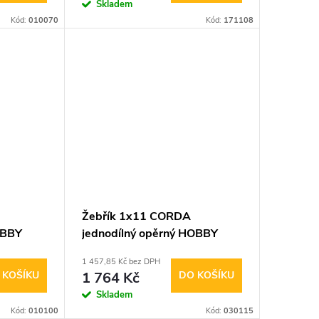
Skladem
Kód:
010070
Kód:
171108
Žebřík 1x11 CORDA
OBBY
jednodílný opěrný HOBBY
1 457,85 Kč bez DPH
 KOŠÍKU
1 764 Kč
DO KOŠÍKU
Skladem
Kód:
010100
Kód:
030115