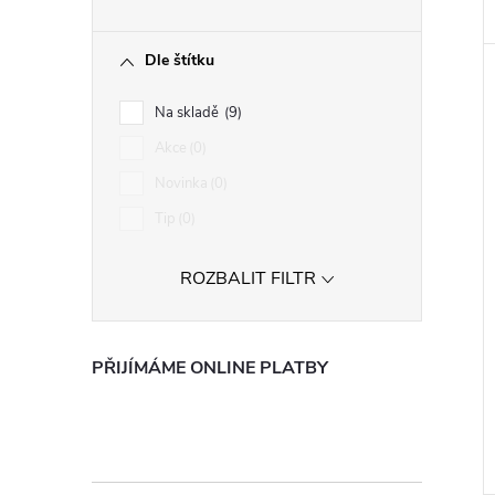
Dle štítku
Na skladě
9
Akce
0
Novinka
0
Tip
0
ROZBALIT FILTR
PŘIJÍMÁME ONLINE PLATBY