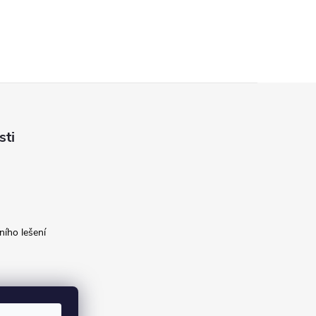
sti
ího lešení