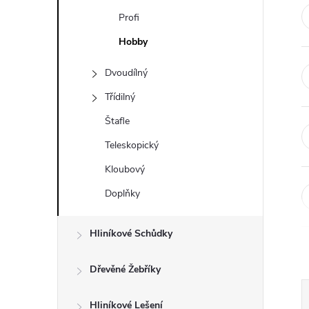
t
Profi
r
Hobby
Dvoudílný
a
Třídilný
n
Štafle
n
Teleskopický
Kloubový
í
Doplňky
p
Hliníkové Schůdky
a
Dřevěné Žebříky
n
Hliníkové Lešení