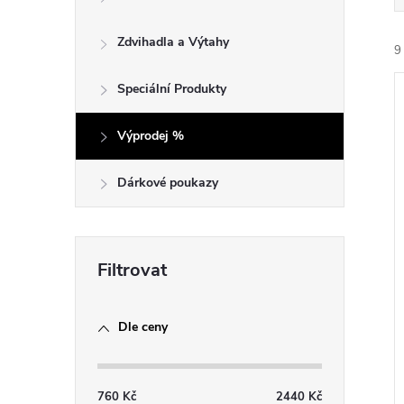
e
Zdvihadla a Výtahy
9
l
Speciální Produkty
Výprodej %
Dárkové poukazy
í
i
Dle ceny
760
Kč
2440
Kč