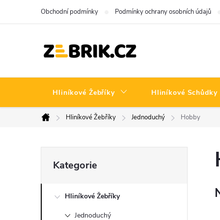
Přejít
Obchodní podmínky
Podmínky ochrany osobních údajů
na
obsah
Hliníkové Žebříky
Hliníkové Schůdky
Hliníkové Žebříky
Jednoduchý
Hobby
Domů
P
Přeskočit
Kategorie
kategorie
o
Hliníkové Žebříky
s
Jednoduchý