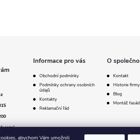
k
y
v
ý
p
Informace pro vás
O společno
Obchodní podmínky
Kontakt
s
Podmínky ochrany osobních
Historie firmy
údajů
u
Blog
cz
Kontakty
Montáž fasádn
315
Reklamační řád
200
ok.com/
cookies, abychom Vám umožnili