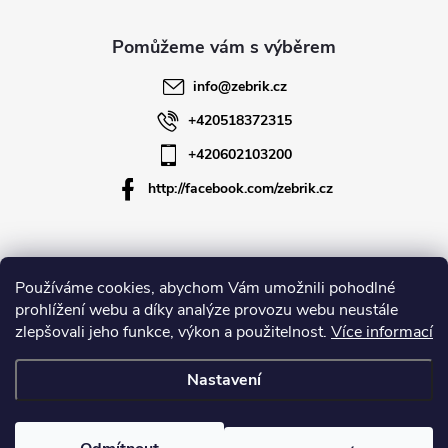
a
t
info
@
zebrik.cz
í
+420518372315
+420602103200
http://facebook.com/zebrik.cz
Informace pro vás
Používáme cookies, abychom Vám umožnili pohodlné
prohlížení webu a díky analýze provozu webu neustále
zlepšovali jeho funkce, výkon a použitelnost.
Více informací
O společnosti
Nastavení
Copyright 2026
Zebrik.cz
. Všechna práva vyhrazena.
Upravit nastavení
cookies