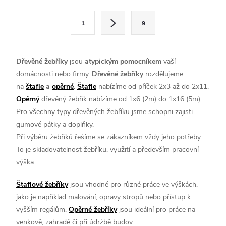
l
S
1
9
t
á
r
d
á
Dřevěné žebříky
jsou
atypickým pomocníkem
vaší
a
n
domácnosti nebo firmy.
Dřevěné žebříky
rozdělujeme
k
na
štafle
a
opěrné
.
Štafle
nabízíme od příček 2x3 až do 2x11.
c
o
Opěrný
dřevěný žebřík nabízíme od 1x6 (2m) do 1x16 (5m).
í
Pro všechny typy dřevěných žebříku jsme schopni zajisti
v
gumové pátky a doplňky.
á
p
Při výběru žebříků řešíme se zákazníkem vždy jeho potřeby.
n
To je
skladovatelnost žebříku
,
využití
a především
pracovní
r
í
výška
.
v
Štaflové žebříky
jsou vhodné pro různé práce ve výškách,
k
jako je například malování, opravy stropů nebo přístup k
vyšším regálům.
Opěrné žebříky
jsou ideální pro práce na
y
venkově, zahradě či při údržbě budov