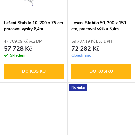
ů
ů
Lešení Stabilo 10, 200 x 75 cm
Lešení Stabilo 50, 200 x 150
pracovní výšky 6,4m
cm, pracovní výška 5,4m
47 709,09 Kč bez DPH
59 737,19 Kč bez DPH
57 728 Kč
72 282 Kč
Skladem
Objednáno
DO KOŠÍKU
DO KOŠÍKU
Novinka