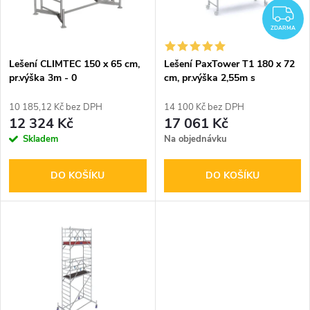
n
i
Z
í
ZDARMA
s
p
Lešení CLIMTEC 150 x 65 cm,
Lešení PaxTower T1 180 x 72
pr.výška 3m - 0
cm, pr.výška 2,55m s
p
kolečkami
r
10 185,12 Kč bez DPH
14 100 Kč bez DPH
r
12 324 Kč
17 061 Kč
o
Skladem
Na objednávku
o
d
DO KOŠÍKU
DO KOŠÍKU
d
u
u
k
k
t
t