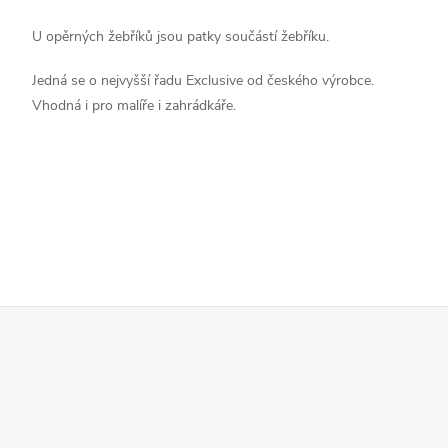
v
U opěrných žebříků jsou patky součástí žebříku.
ý
Jedná se o nejvyšší řadu Exclusive od českého výrobce.
p
Vhodná i pro malíře i zahrádkáře.
i
s
u
Z
á
p