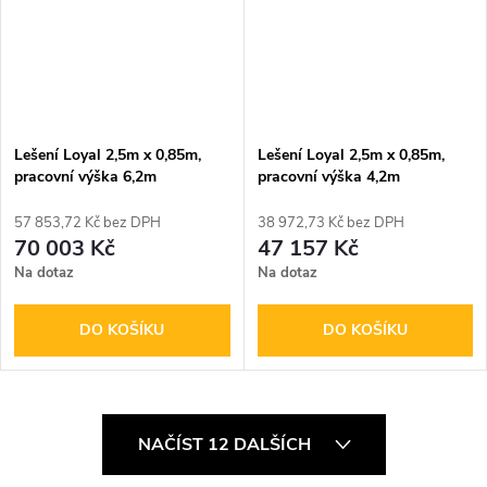
Lešení Loyal 2,5m x 0,85m,
Lešení Loyal 2,5m x 0,85m,
pracovní výška 6,2m
pracovní výška 4,2m
57 853,72 Kč bez DPH
38 972,73 Kč bez DPH
70 003 Kč
47 157 Kč
Na dotaz
Na dotaz
DO KOŠÍKU
DO KOŠÍKU
O
NAČÍST 12 DALŠÍCH
v