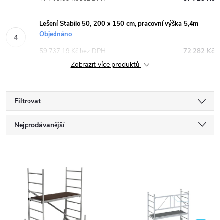
Lešení Stabilo 50, 200 x 150 cm, pracovní výška 5,4m
Objednáno
59 737,19 Kč bez DPH
72 282 Kč
Zobrazit více produktů
Filtrovat
Ř
Nejprodávanější
a
Doporučujeme
V
Nejlevnější
z
ý
Nejdražší
e
p
Abecedně