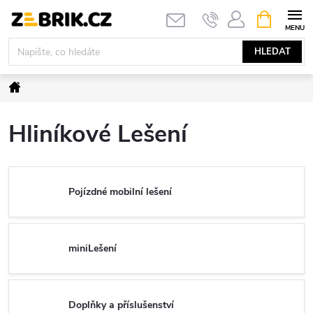
Přejít
NÁKUPNÍ
KOŠÍK
na
obsah
HLEDAT
Domů
Hliníkové Lešení
Pojízdné mobilní lešení
miniLešení
Doplňky a příslušenství