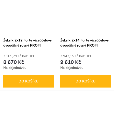
Žebřík 2x12 Forte víceúčelový
Žebřík 2x14 Forte víceúčelový
dvoudílný rovný PROFI
dvoudílný rovný PROFI
7 165,29 Kč bez DPH
7 942,15 Kč bez DPH
8 670 Kč
9 610 Kč
Na objednávku
Na objednávku
DO KOŠÍKU
DO KOŠÍKU
O