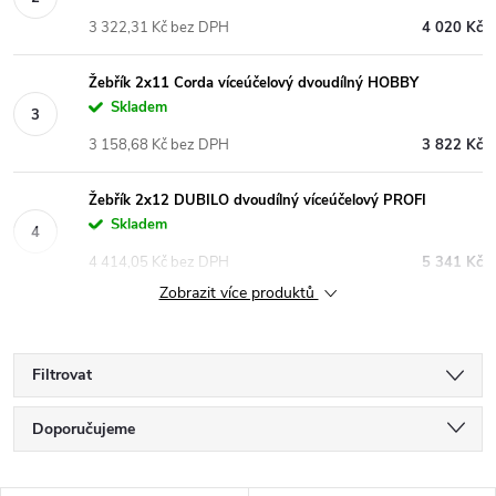
3 322,31 Kč bez DPH
4 020 Kč
Žebřík 2x11 Corda víceúčelový dvoudílný HOBBY
Skladem
3 158,68 Kč bez DPH
3 822 Kč
Žebřík 2x12 DUBILO dvoudílný víceúčelový PROFI
Skladem
4 414,05 Kč bez DPH
5 341 Kč
Zobrazit více produktů
Filtrovat
Ř
Doporučujeme
a
Nejlevnější