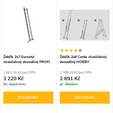
V
Nejdražší
z
ý
Nejprodávanější
e
p
Abecedně
n
i
í
s
p
Žebřík 2x7 Eurostyl
Žebřík 2x8 Corda víceúčelový
víceúčelový dvoudílný PROFI
dvoudílný HOBBY
p
r
2 661,16 Kč bez DPH
2 389,26 Kč bez DPH
r
3 220 Kč
2 891 Kč
o
Na objednávku
Skladem
o
d
DO KOŠÍKU
DO KOŠÍKU
d
u