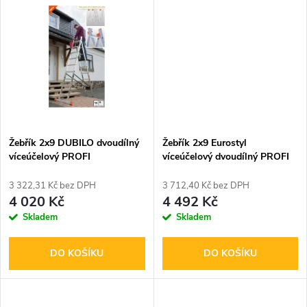
u
k
k
t
t
ů
ů
Žebřík 2x9 DUBILO dvoudílný
Žebřík 2x9 Eurostyl
víceúčelový PROFI
víceúčelový dvoudílný PROFI
3 322,31 Kč bez DPH
3 712,40 Kč bez DPH
4 020 Kč
4 492 Kč
Skladem
Skladem
DO KOŠÍKU
DO KOŠÍKU