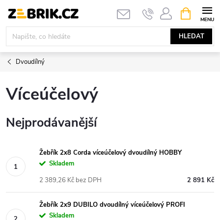
Přejít
NÁKUPNÍ
KOŠÍK
na
obsah
HLEDAT
Dvoudílný
Víceúčelový
Nejprodávanější
Žebřík 2x8 Corda víceúčelový dvoudílný HOBBY
Skladem
2 389,26 Kč bez DPH
2 891 Kč
Žebřík 2x9 DUBILO dvoudílný víceúčelový PROFI
Skladem