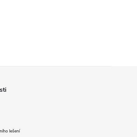
sti
ího lešení