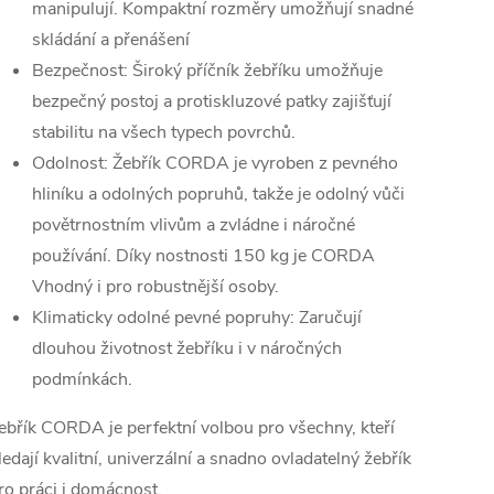
manipulují. Kompaktní rozměry umožňují snadné
skládání a přenášení
Bezpečnost: Široký příčník žebříku umožňuje
bezpečný postoj a protiskluzové patky zajišťují
stabilitu na všech typech povrchů.
Odolnost: Žebřík CORDA je vyroben z pevného
hliníku a odolných popruhů, takže je odolný vůči
povětrnostním vlivům a zvládne i náročné
používání. Díky nostnosti 150 kg je CORDA
Vhodný i pro robustnější osoby.
Klimaticky odolné pevné popruhy: Zaručují
dlouhou životnost žebříku i v náročných
podmínkách.
ebřík CORDA je perfektní volbou pro všechny, kteří
ledají kvalitní, univerzální a snadno ovladatelný žebřík
ro práci i domácnost.