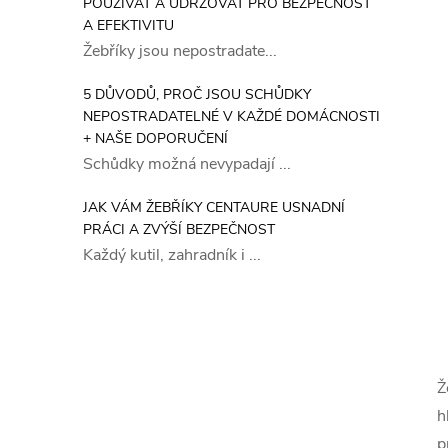
POUŽÍVAT A UDRŽOVAT PRO BEZPEČNOST
A EFEKTIVITU
Žebříky jsou nepostradate...
5 DŮVODŮ, PROČ JSOU SCHŮDKY
NEPOSTRADATELNÉ V KAŽDÉ DOMÁCNOSTI
+ NAŠE DOPORUČENÍ
Schůdky možná nevypadají ...
JAK VÁM ŽEBŘÍKY CENTAURE USNADNÍ
PRÁCI A ZVÝŠÍ BEZPEČNOST
Každý kutil, zahradník i ...
Ž
h
p