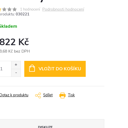
Podrobnosti hodnocení
1 hodnocení
produktu:
030221
Skladem
 822 Kč
8,68 Kč bez DPH
ná
:
VLOŽIT DO KOŠÍKU
Dotaz k produktu
Sdílet
Tisk
DISKUZE