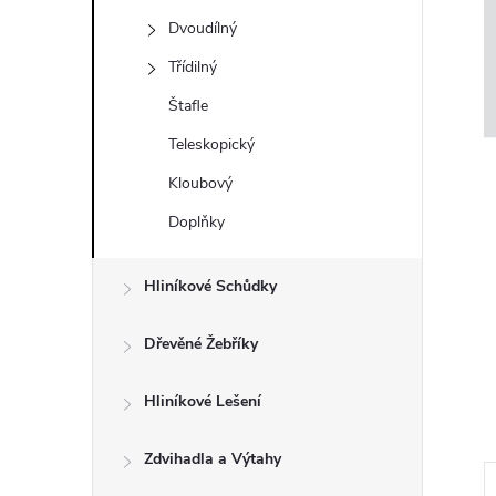
t
Dvoudílný
r
Třídilný
Štafle
a
Teleskopický
n
Kloubový
Doplňky
n
í
Hliníkové Schůdky
p
Dřevěné Žebříky
a
Hliníkové Lešení
n
Zdvihadla a Výtahy