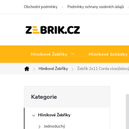
Přejít
Obchodní podmínky
Podmínky ochrany osobních údajů
na
obsah
Hliníkové Žebříky
Hliníkové Schůdky
Hliníkové Žebříky
Žebřík 2x11 Corda víceúčelo
Domů
P
Přeskočit
Kategorie
kategorie
o
Hliníkové Žebříky
s
Jednoduchý