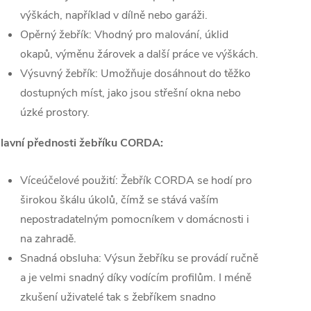
výškách, například v dílně nebo garáži.
Opěrný žebřík: Vhodný pro malování, úklid
okapů, výměnu žárovek a další práce ve výškách.
Výsuvný žebřík: Umožňuje dosáhnout do těžko
dostupných míst, jako jsou střešní okna nebo
úzké prostory.
lavní přednosti žebříku CORDA:
Víceúčelové použití: Žebřík CORDA se hodí pro
širokou škálu úkolů, čímž se stává vaším
nepostradatelným pomocníkem v domácnosti i
na zahradě.
Snadná obsluha: Výsun žebříku se provádí ručně
a je velmi snadný díky vodícím profilům. I méně
zkušení uživatelé tak s žebříkem snadno