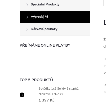
e
Speciální Produkty
l
Výprodej %
Dárkové poukazy
Ž
PŘIJÍMÁME ONLINE PLATBY
d
H
i
v
TOP 5 PRODUKTŮ
J
Schůdky 1x5 Solidy 5 stupňů,
p
hliníkové 126238
1 397 Kč