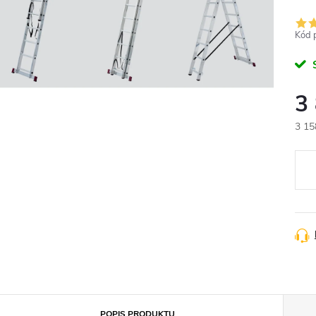
Kód 
3
3 15
Měr
cena
POPIS PRODUKTU