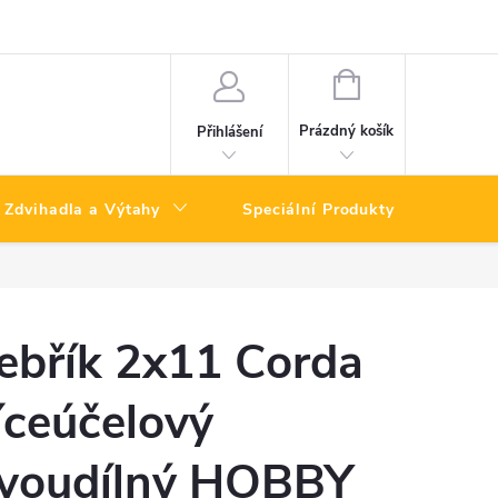
NÁKUPNÍ
KOŠÍK
Prázdný košík
Přihlášení
Zdvihadla a Výtahy
Speciální Produkty
Výpro
ebřík 2x11 Corda
íceúčelový
voudílný HOBBY