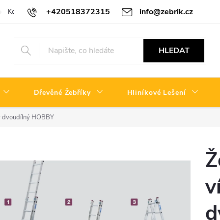
+420518372315
info@zebrik.cz
Kontakty
Reklamační řád
HLEDAT
Dřevěné Žebříky
Hliníkové Lešení
vý dvoudílný HOBBY
Ž
v
d