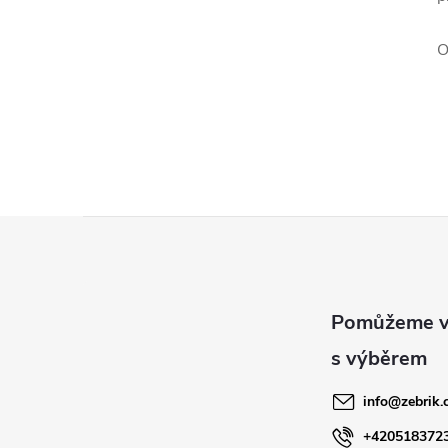
O
Z
á
p
a
info
@
zebrik.
t
+420518372