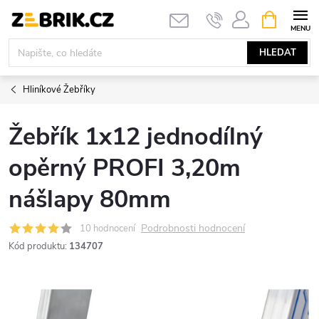
Přejít
NÁKUPNÍ
KOŠÍK
na
obsah
HLEDAT
Hliníkové Žebříky
Žebřík 1x12 jednodílný
opěrný PROFI 3,20m
nášlapy 80mm
Podrobnosti hodnocení
10 hodnocení
Kód produktu:
134707