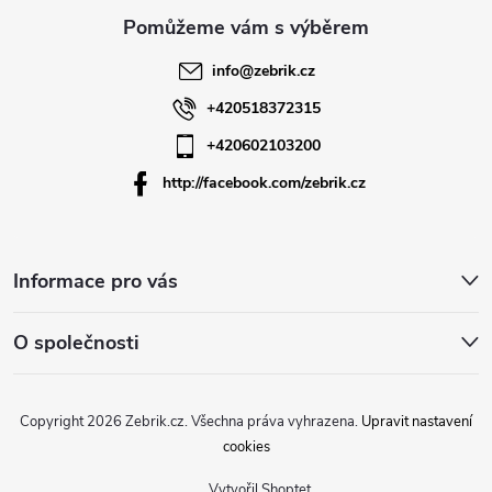
a
t
info
@
zebrik.cz
í
+420518372315
+420602103200
http://facebook.com/zebrik.cz
Informace pro vás
O společnosti
Copyright 2026
Zebrik.cz
. Všechna práva vyhrazena.
Upravit nastavení
cookies
Vytvořil Shoptet