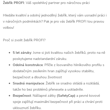
Žebřík PROFI
: Váš spolehlivý partner pro náročnou práci
Hledáte kvalitní a odolný jednodílný žebřík, který vám usnadní práci i
v náročných podmínkách? Pak je pro vás žebřík PROFI tou pravou
volbou!
Proč si zvolit žebřík PROFI?
5 let záruky
: Jsme si jisti kvalitou našich žebříků, proto na ně
poskytujeme nadstandardní záruku.
Odolná konstrukce
: Příčle z lisovaného hliníkového profilu s
dodatečným zesílením hran zajišťují vysokou stabilitu,
bezpečnost a dlouhou životnost
Snadná manipulace
: Žebřík se snadno skládá a rozkládá,
takže ho bez problémů přenesete a uskladníte.
Bezpečnost
: Nášlapné zátky
(SafetyCap)
a pevné kovové
spoje zajišťují maximální bezpečnost při práci a chrání proti
uklouznutí žebříku.