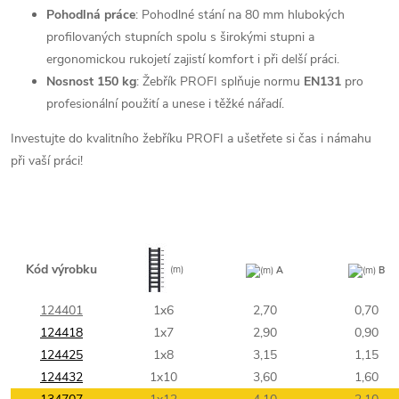
Pohodlná práce
: Pohodlné stání na 80 mm hlubokých
profilovaných stupních spolu s širokými stupni a
ergonomickou rukojetí zajistí komfort i při delší práci.
Nosnost 150 kg
: Žebřík PROFI splňuje normu
EN131
pro
profesionální použití a unese i těžké nářadí.
Investujte do kvalitního žebříku PROFI a ušetřete si čas i námahu
při vaší práci!
Kód výrobku
(m)
(m)
A
(m)
B
124401
1x6
2,70
0,70
124418
1x7
2,90
0,90
124425
1x8
3,15
1,15
124432
1x10
3,60
1,60