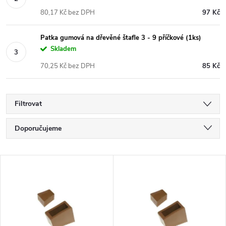
80,17 Kč bez DPH
97 Kč
Patka gumová na dřevěné štafle 3 - 9 příčkové (1ks)
Skladem
70,25 Kč bez DPH
85 Kč
Filtrovat
Ř
Doporučujeme
a
Nejlevnější
V
Nejdražší
z
ý
Nejprodávanější
e
p
Abecedně