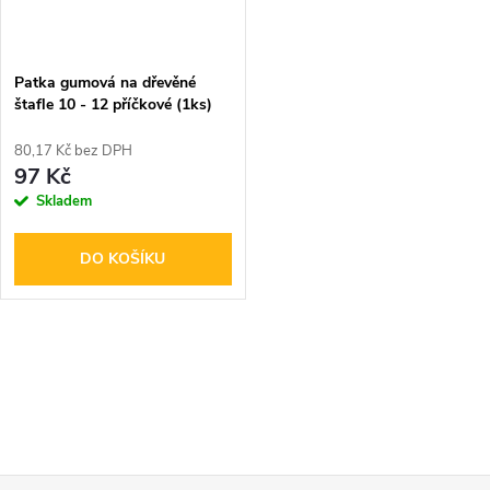
ů
ů
Patka gumová na dřevěné
štafle 10 - 12 příčkové (1ks)
80,17 Kč bez DPH
97 Kč
Skladem
DO KOŠÍKU
O
v
l