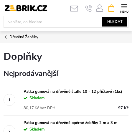
Přejít
NÁKUPNÍ
KOŠÍK
na
obsah
HLEDAT
Dřevěné Žebříky
Doplňky
Nejprodávanější
Patka gumová na dřevěné štafle 10 - 12 příčkové (1ks)
Skladem
80,17 Kč bez DPH
97 Kč
Patka gumová na dřevěné opěrné žebříky 2 m a 3 m
Skladem