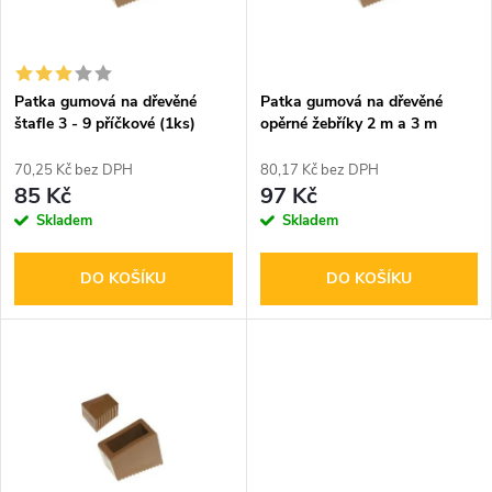
n
i
í
s
p
Patka gumová na dřevěné
Patka gumová na dřevěné
štafle 3 - 9 příčkové (1ks)
opěrné žebříky 2 m a 3 m
p
r
70,25 Kč bez DPH
80,17 Kč bez DPH
r
85 Kč
97 Kč
o
Skladem
Skladem
o
d
DO KOŠÍKU
DO KOŠÍKU
d
u
u
k
k
t
t