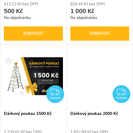
r
413,22 Kč bez DPH
826,45 Kč bez DPH
r
500 Kč
1 000 Kč
o
Na objednávku
Na objednávku
o
d
ZOBRAZIT
ZOBRAZIT
d
u
u
k
k
t
t
ů
ZDARMA
Z
ů
ZDARMA
ZDARMA
Dárkový poukaz 1500 Kč
Dárkový poukaz 2000 Kč
1 239,67 Kč bez DPH
1 652,89 Kč bez DPH