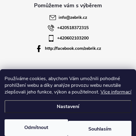
a
í
t
p
info
@
zebrik.cz
r
í
+420518372315
v
+420602103200
k
http://facebook.com/zebrik.cz
y
v
Informace pro vás
Používáme cookies, abychom Vám umožnili pohodlné
ý
prohlížení webu a díky analýze provozu webu neustále
zlepšovali jeho funkce, výkon a použitelnost.
Více informací
O společnosti
p
Nastavení
i
Copyright 2026
Zebrik.cz
. Všechna práva vyhrazena.
Upravit nastavení
s
cookies
Odmítnout
Souhlasím
u
Vytvořil Shoptet