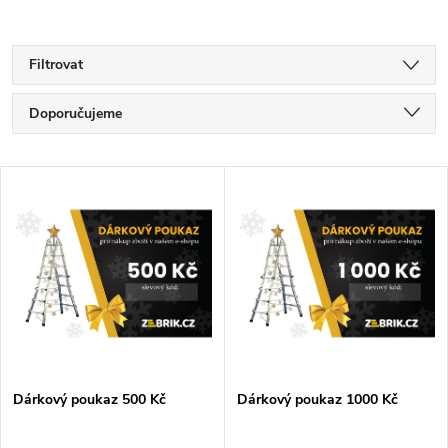
Filtrovat
Ř
Doporučujeme
a
Nejlevnější
V
Nejdražší
z
ý
Nejprodávanější
e
p
Abecedně
n
i
í
s
p
Dárkový poukaz 500 Kč
Dárkový poukaz 1000 Kč
p