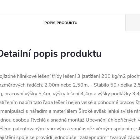
POPIS PRODUKTU
Detailní popis produktu
ojízdné hliníkové lešení třídy lešení 3 (zatížení 200 kg/m2 ploc
ozměrových řadách: 2,00m nebo 2,50m. - Stabilo 50 / délka 2,5
g, pracovní výšky 5,4m, výšky lešení 4,4m a výšky podlážky 3
atížením nabízí tato řada lešení nejen velké a pohodlné pracoviš
 manipulaci s nářadím a materiálem Široké avšak lehké svislé 
ednou osobou Rychlá a snadná montáž Upevnění úhlopříčných výz
ešeno patentovaným tvarovým a současně svěrným spojením, st
ajištění spoje se provádí jednoduše "zaklepnutím" tvarové zápa