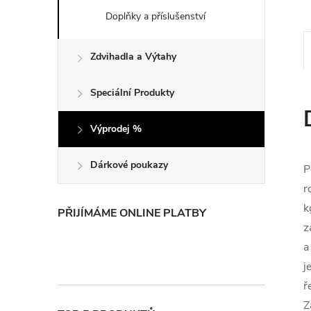
e
Doplňky a příslušenství
l
Zdvihadla a Výtahy
Speciální Produkty
Výprodej %
Dárkové poukazy
P
r
k
PŘIJÍMÁME ONLINE PLATBY
z
a
j
ř
Z