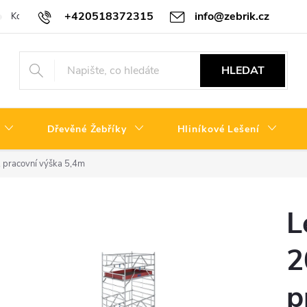
+420518372315
info@zebrik.cz
Kontakty
Reklamační řád
HLEDAT
Dřevěné Žebříky
Hliníkové Lešení
, pracovní výška 5,4m
L
2
p