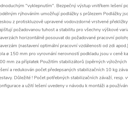
ednoduchým "vyklepnutím". Bezpečný výstup vnitřkem lešení po
odélným rýhováním umožňují podlážky s průlezem Podlážky jsou 
eskou z protiskluzově upravené vodovzdorné vrstvené překližky
ajišťují požadovanou tuhost a stabilitu pro všechny výškové varia
raverzách horizontálně posouvat do požadované pracovní polo
raverzám (nastavení optimální pracovní vzdálenosti od zdi apod
ola ø 150 mm pro vyrovnání nerovností podkladu jsou v ceně kaž
00 mm za příplatek Použitím stabilizátorů (opěrných výložných r
ešení a redukován počet předepsaných stabilizačních 10 kg závaž
estavy. Důležité ! Počet potřebných stabilizačních závaží, resp. vy
onfigurace a užití lešení uvedeny v návodu k montáži a používání