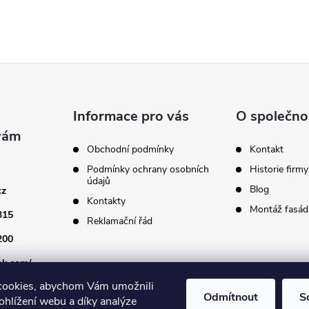
Informace pro vás
O společno
Obchodní podmínky
Kontakt
Podmínky ochrany osobních
Historie firmy
údajů
Blog
cz
Kontakty
Montáž fasádn
315
Reklamační řád
200
ok.com/
cookies, abychom Vám umožnili
Odmítnout
S
ohlížení webu a díky analýze