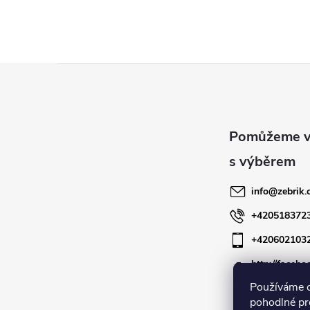
Z
á
p
a
info
@
zebrik.
t
+420518372
+420602103
í
http://facebo
zebrik.cz
Používáme 
pohodlné pr