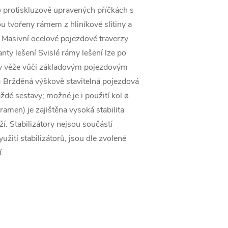
 protiskluzově upravených příčkách s
tvořeny rámem z hliníkové slitiny a
 Masivní ocelové pojezdové traverzy
nty lešení Svislé rámy lešení lze po
hy věže vůči základovým pojezdovým
.) Bržděná výškově stavitelná pojezdová
dé sestavy; možné je i použití kol ø
amen) je zajištěna vysoká stabilita
í. Stabilizátory nejsou součástí
užití stabilizátorů, jsou dle zvolené
.