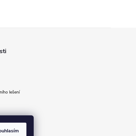
sti
ího lešení
ouhlasím