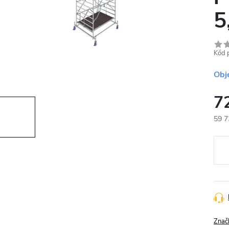
5
Kód 
Obj
7
59 7
Měr
cena
Znač