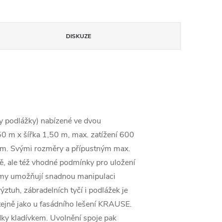
DISKUZE
hy podlážky) nabízené ve dvou
0 m x šířka 1,50 m, max. zatížení 600
,4m. Svými rozměry a přípustným max.
tě, ale též vhodné podmínky pro uložení
rámy umožňují snadnou manipulaci
tuh, zábradelních tyčí i podlážek je
ejně jako u fasádního lešení KRAUSE.
dky kladívkem. Uvolnění spoje pak