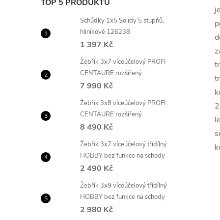
TOP 5 PRODUKTŮ
j
Schůdky 1x5 Solidy 5 stupňů,
p
hliníkové 126238
d
1 397 Kč
z
Žebřík 3x7 víceúčelový PROFI
t
CENTAURE rozšířený
t
7 990 Kč
k
Žebřík 3x8 víceúčelový PROFI
2
CENTAURE rozšířený
l
8 490 Kč
s
Žebřík 3x7 víceúčelový třídílný
k
HOBBY bez funkce na schody
2 490 Kč
Žebřík 3x9 víceúčelový třídílný
HOBBY bez funkce na schody
2 980 Kč