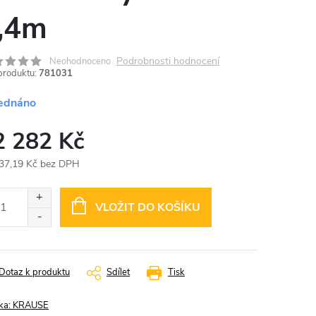
,4m
Podrobnosti hodnocení
Neohodnoceno
produktu:
781031
ednáno
2 282 Kč
37,19 Kč bez DPH
ná
:
VLOŽIT DO KOŠÍKU
Dotaz k produktu
Sdílet
Tisk
ka:
KRAUSE