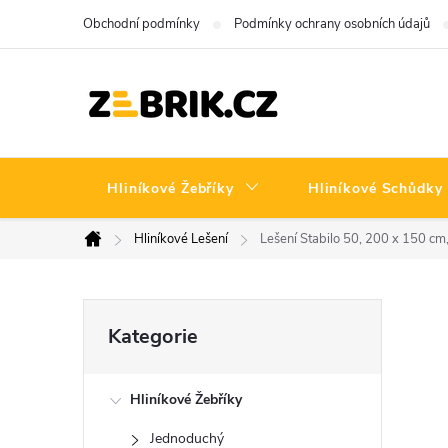
Přejít
Obchodní podmínky
Podmínky ochrany osobních údajů
na
obsah
Hliníkové Žebříky
Hliníkové Schůdky
Hliníkové Lešení
Lešení Stabilo 50, 200 x 150 cm
Domů
P
Přeskočit
Kategorie
kategorie
o
Hliníkové Žebříky
s
Jednoduchý