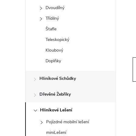
t
Dvoudílný
r
Třídilný
Štafle
a
Teleskopický
n
Kloubový
Doplňky
n
í
Hliníkové Schůdky
p
Dřevěné Žebříky
a
Hliníkové Lešení
Pojízdné mobilní lešení
n
miniLešení