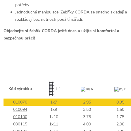
potřeby.
Jednoduchá manipulace: Žebříky CORDA se snadno skládají a
rozkládají bez nutnosti použití nářadí.
Objednejte si žebřík CORDA ještě dnes a užijte si komfortní a
bezpečnou práci!
Kód výrobku
(m)
(m)
A
(m)
B
010070
1x7
2,95
0,95
010094
1x9
3,50
1,50
010100
1x10
3,75
1,75
030115
1x11
4,00
2,00