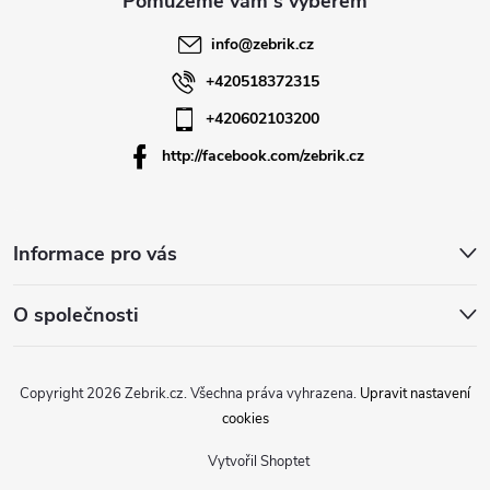
t
info
@
zebrik.cz
í
+420518372315
+420602103200
http://facebook.com/zebrik.cz
Informace pro vás
O společnosti
Copyright 2026
Zebrik.cz
. Všechna práva vyhrazena.
Upravit nastavení
cookies
Vytvořil Shoptet