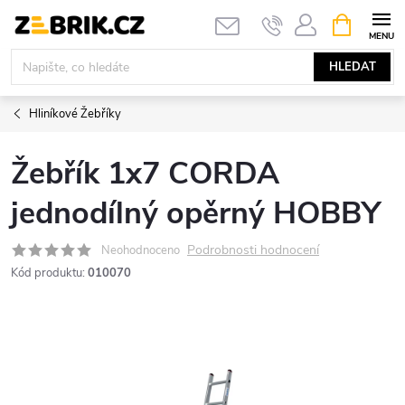
Přejít
NÁKUPNÍ
KOŠÍK
na
obsah
HLEDAT
Hliníkové Žebříky
Žebřík 1x7 CORDA
jednodílný opěrný HOBBY
Podrobnosti hodnocení
Neohodnoceno
Kód produktu:
010070