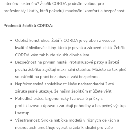
interiéru i exteriéru? Žebřík CORDA je ideální volbou pro
profesionály i kutily, kteří požadují maximální komfort a bezpečnost.
Přednosti žebříků CORDA:
Odolná konstrukce: Žebřík CORDA je vyroben z vysoce
kvalitní hliníkové slitiny, která je pevná a zároveň lehká. Žebřík
CORDA vám tak bude sloužit dlouhá léta..
Bezpečnost na prvním místě: Protiskluzové patky a široká
plocha žebříku zajišťují maximální stabilitu. Můžete se tak plně
soustředit na práci bez obav o vaši bezpečnost.
Nepřekonatelná spolehlivost: Naše nadstandardní 2letá
záruka jasně ukazuje, že našim žebříkům můžete věřit.
Pohodlná práce: Ergonomicky tvarované příčky s
protiskluzovou úpravou zaručují pohodlný a bezpečný výstup
i sestup.
Všestrannost: Široká nabídka modelů v různých délkách a
nosnostech umožňuje vybrat si žebřík ideální pro vaše