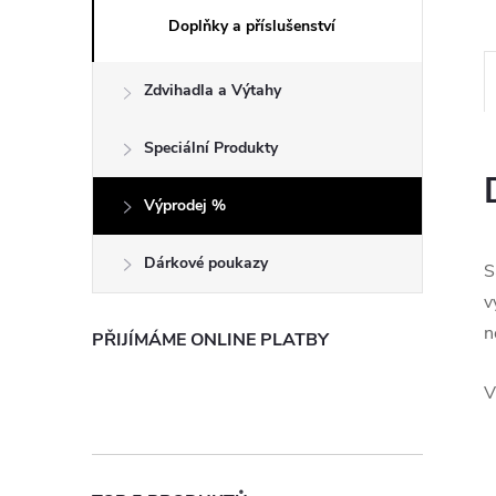
e
Doplňky a příslušenství
l
Zdvihadla a Výtahy
Speciální Produkty
Výprodej %
Dárkové poukazy
S
v
n
PŘIJÍMÁME ONLINE PLATBY
V