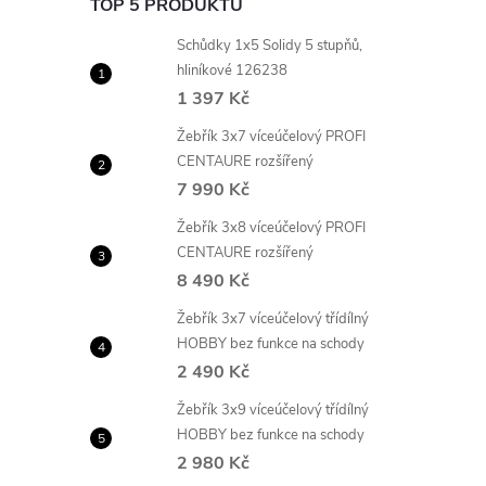
TOP 5 PRODUKTŮ
Schůdky 1x5 Solidy 5 stupňů,
hliníkové 126238
1 397 Kč
Žebřík 3x7 víceúčelový PROFI
CENTAURE rozšířený
7 990 Kč
Žebřík 3x8 víceúčelový PROFI
CENTAURE rozšířený
8 490 Kč
Žebřík 3x7 víceúčelový třídílný
HOBBY bez funkce na schody
2 490 Kč
Žebřík 3x9 víceúčelový třídílný
HOBBY bez funkce na schody
2 980 Kč