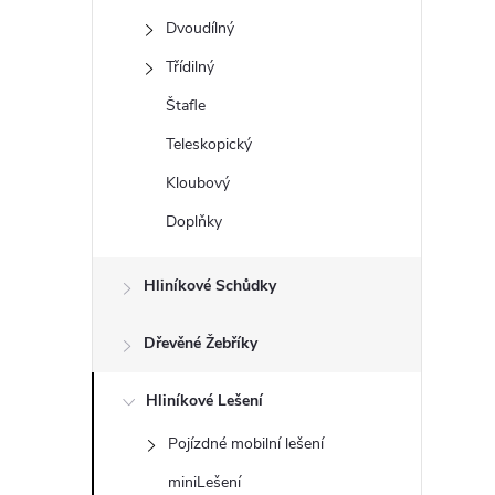
t
Dvoudílný
r
Třídilný
Štafle
a
Teleskopický
n
Kloubový
Doplňky
n
í
Hliníkové Schůdky
p
Dřevěné Žebříky
a
Hliníkové Lešení
Pojízdné mobilní lešení
n
miniLešení