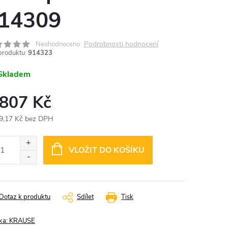
14309
Podrobnosti hodnocení
Neohodnoceno
produktu:
914323
Skladem
 807 Kč
9,17 Kč bez DPH
ná
:
VLOŽIT DO KOŠÍKU
Dotaz k produktu
Sdílet
Tisk
ka:
KRAUSE