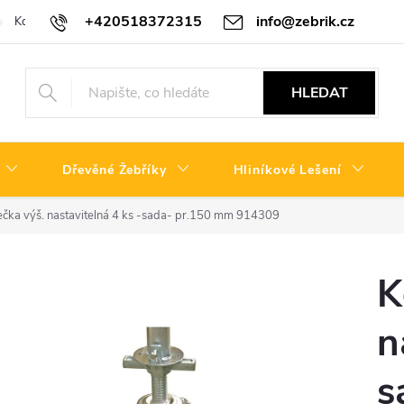
+420518372315
info@zebrik.cz
Kontakty
Reklamační řád
HLEDAT
Dřevěné Žebříky
Hliníkové Lešení
ečka výš. nastavitelná 4 ks -sada- pr.150 mm 914309
K
n
s