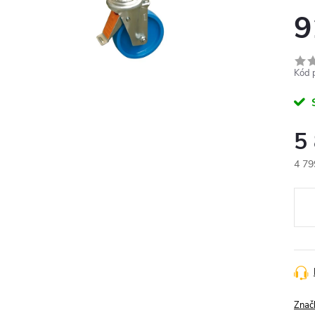
9
Kód 
5
4 79
Měr
cena
Znač