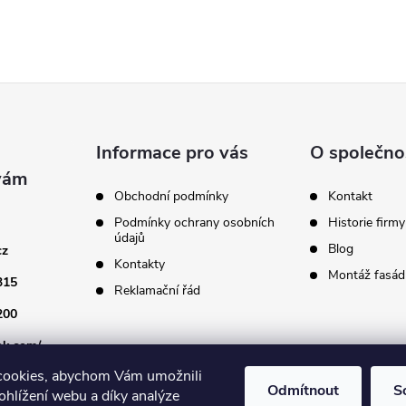
Informace pro vás
O společno
Obchodní podmínky
Kontakt
Podmínky ochrany osobních
Historie firmy
údajů
Blog
cz
Kontakty
Montáž fasádn
315
Reklamační řád
200
ok.com/
cookies, abychom Vám umožnili
Odmítnout
S
ohlížení webu a díky analýze