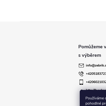
Z
á
p
a
info
@
zebrik.
t
+420518372
+420602103
í
http://facebo
zebrik.cz
Používáme 
pohodlné pr