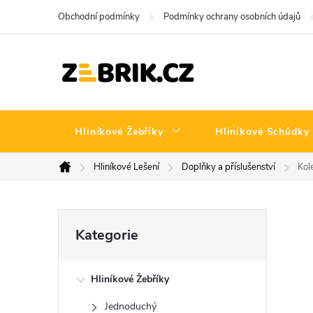
Přejít
Obchodní podmínky
Podmínky ochrany osobních údajů
na
obsah
Hliníkové Žebříky
Hliníkové Schůdky
Hliníkové Lešení
Doplňky a příslušenství
Kol
Domů
P
Přeskočit
Kategorie
kategorie
o
Hliníkové Žebříky
s
Jednoduchý