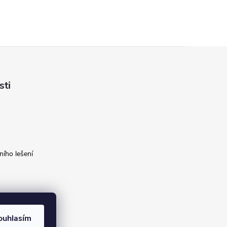
sti
ího lešení
ouhlasím