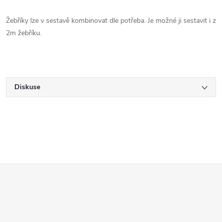
Žebříky lze v sestavě kombinovat dle potřeba. Je možné ji sestavit i z
2m žebříku.
Diskuse
Z
á