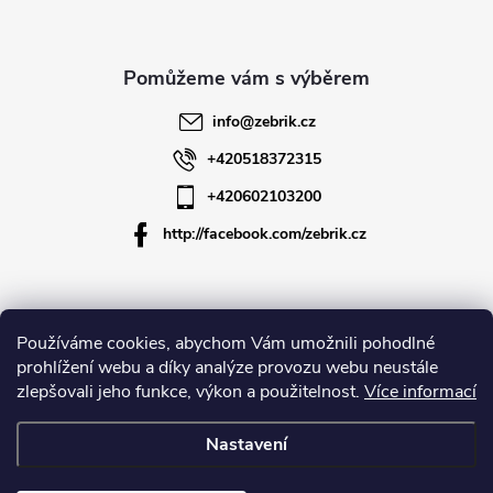
p
a
t
info
@
zebrik.cz
í
+420518372315
+420602103200
http://facebook.com/zebrik.cz
Informace pro vás
Používáme cookies, abychom Vám umožnili pohodlné
prohlížení webu a díky analýze provozu webu neustále
zlepšovali jeho funkce, výkon a použitelnost.
Více informací
O společnosti
Nastavení
Copyright 2026
Zebrik.cz
. Všechna práva vyhrazena.
Upravit nastavení