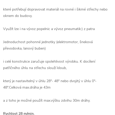
které potřebují dopravovat materiál na rovné i šikmé střechy nebo
oknem do budovy.
Využít lze i na vývoz popelnic a vývoz pneumatik:) z patra
Jednoduchost pohonné jednotky (elektromotor, šneková
převodovka, lanový buben)
i celé konstrukce zaručuje spolehlivost výrobku. K docílení
patřičného úhlu na střechu slouží kloub,
který je nastavitelný v úhlu 28°- 48° nebo dvojitý v úhlu 0°-
48°.Celková max.dráha je 43m
a z toho je možné použít max.výšku zdvihu 30m dráhy.
Rychlost 28 m/min.