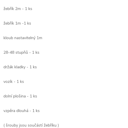
žebřík 2m - 1 ks
žebřík 1m -1 ks
kloub nastavitelný 1m
28-48 stupňů - 1 ks
držák kladky - 1 ks
vozík - 1 ks
dolní plošina - 1 ks
vzpěra dlouhá - 1 ks
( šrouby jsou součástí žebříku )