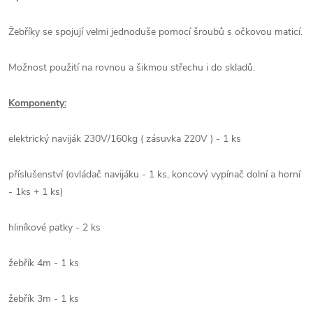
Žebříky se spojují velmi jednoduše pomocí šroubů s očkovou maticí.
Možnost použití na rovnou a šikmou střechu i do skladů.
Komponenty:
elektrický naviják 230V/160kg ( zásuvka 220V ) - 1 ks
příslušenství (ovládač navijáku - 1 ks, koncový vypínač dolní a horní
- 1ks + 1 ks)
hliníkové patky - 2 ks
žebřík 4m - 1 ks
žebřík 3m - 1 ks