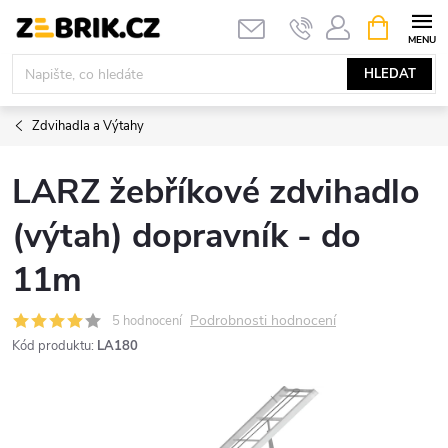
Přejít
NÁKUPNÍ
KOŠÍK
na
obsah
HLEDAT
Zdvihadla a Výtahy
LARZ žebříkové zdvihadlo
(výtah) dopravník - do
11m
Podrobnosti hodnocení
5 hodnocení
Kód produktu:
LA180