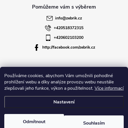
a
t
info
@
zebrik.cz
í
+420518372315
+420602103200
http://facebook.com/zebrik.cz
Informace pro vás
Používáme cookies, abychom Vám umožnili pohodlné
prohlížení webu a díky analýze provozu webu neustále
zlepšovali jeho funkce, výkon a použitelnost.
Více informací
O společnosti
Nastavení
Copyright 2026
Zebrik.cz
. Všechna práva vyhrazena.
Upravit nastavení
cookies
Odmítnout
Souhlasím
Vytvořil Shoptet