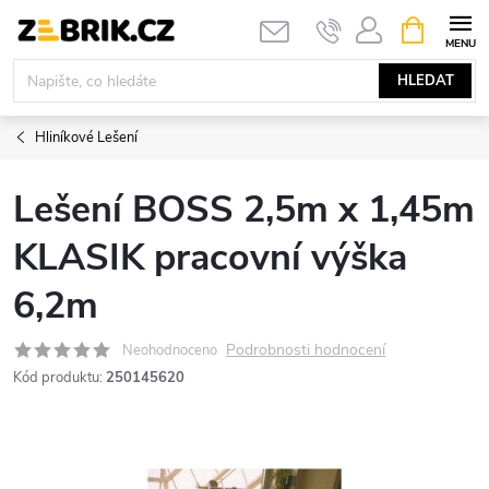
Přejít
NÁKUPNÍ
KOŠÍK
na
obsah
HLEDAT
Hliníkové Lešení
Lešení BOSS 2,5m x 1,45m
KLASIK pracovní výška
6,2m
Podrobnosti hodnocení
Neohodnoceno
Kód produktu:
250145620