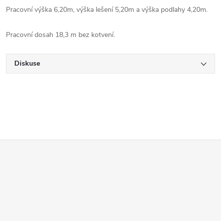
Pracovní výška 6,20m, výška lešení 5,20m a výška podlahy 4,20m.
Pracovní dosah 18,3 m bez kotvení.
Diskuse
Z
á
p