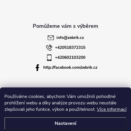
p
a
t
info
@
zebrik.cz
í
+420518372315
+420602103200
http://facebook.com/zebrik.cz
Informace pro vás
Používáme cookies, abychom Vám umožnili pohodlné
prohlížení webu a díky analýze provozu webu neustále
zlepšovali jeho funkce, výkon a použitelnost.
Více informací
O společnosti
Nastavení