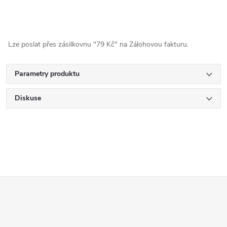
Lze poslat přes zásilkovnu "79 Kč" na Zálohovou fakturu.
Parametry produktu
Diskuse
Z
á