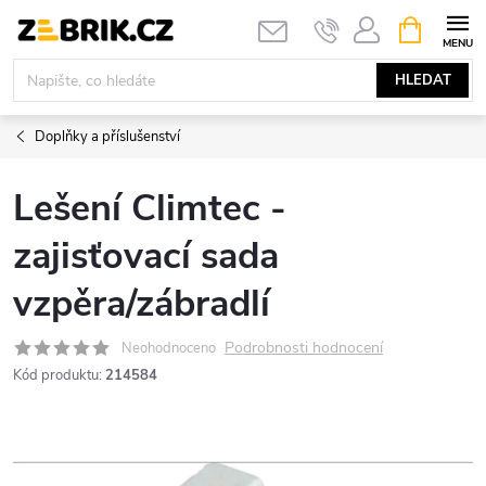
Přejít
NÁKUPNÍ
KOŠÍK
na
obsah
HLEDAT
Doplňky a příslušenství
Lešení Climtec -
zajisťovací sada
vzpěra/zábradlí
Podrobnosti hodnocení
Neohodnoceno
Kód produktu:
214584