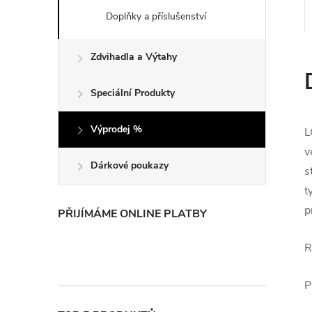
e
Doplňky a příslušenství
l
Zdvihadla a Výtahy
Speciální Produkty
Výprodej %
L
v
Dárkové poukazy
s
t
p
PŘIJÍMÁME ONLINE PLATBY
R
P