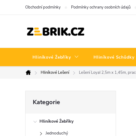
Přejít
Obchodní podmínky
Podmínky ochrany osobních údajů
na
obsah
Hliníkové Žebříky
Hliníkové Schůdky
Hliníkové Lešení
Lešení Loyal 2,5m x 1,45m, pra
Domů
P
Přeskočit
Kategorie
kategorie
o
Hliníkové Žebříky
s
Jednoduchý