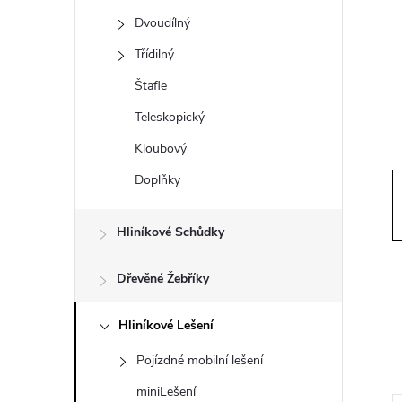
t
Dvoudílný
r
Třídilný
Štafle
a
Teleskopický
n
Kloubový
Doplňky
n
í
Hliníkové Schůdky
p
Dřevěné Žebříky
a
Hliníkové Lešení
Pojízdné mobilní lešení
n
miniLešení