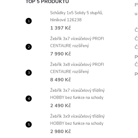
TOP 5 PRODUKTŮ
P
Schůdky 1x5 Solidy 5 stupňů,
u
hliníkové 126238
1 397 Kč
Č
Č
Žebřík 3x7 víceúčelový PROFI
CENTAURE rozšířený
Č
7 990 Kč
p
Č
Žebřík 3x8 víceúčelový PROFI
CENTAURE rozšířený
p
8 490 Kč
Žebřík 3x7 víceúčelový třídílný
HOBBY bez funkce na schody
2 490 Kč
Žebřík 3x9 víceúčelový třídílný
HOBBY bez funkce na schody
2 980 Kč