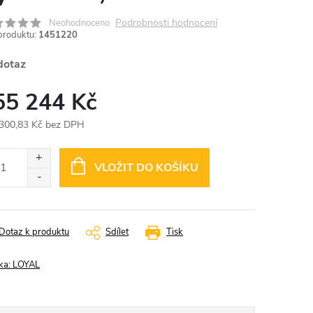
Podrobnosti hodnocení
Neohodnoceno
produktu:
1451220
dotaz
55 244 Kč
300,83 Kč bez DPH
ná
:
VLOŽIT DO KOŠÍKU
Dotaz k produktu
Sdílet
Tisk
ka:
LOYAL