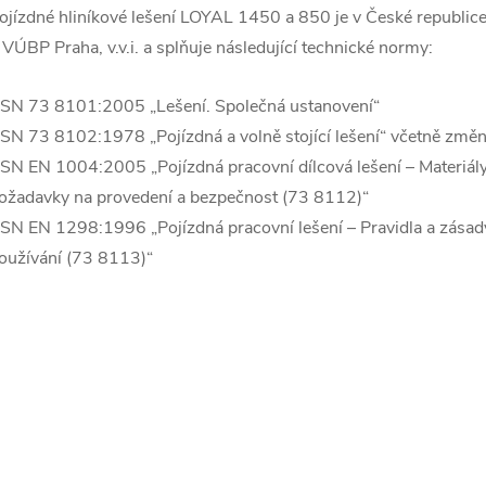
ojízdné hliníkové lešení LOYAL 1450 a 850 je v České republice
 VÚBP Praha, v.v.i. a splňuje následující technické normy:
SN 73 8101:2005 „Lešení. Společná ustanovení“
SN 73 8102:1978 „Pojízdná a volně stojící lešení“ včetně změ
SN EN 1004:2005 „Pojízdná pracovní dílcová lešení – Materiály,
ožadavky na provedení a bezpečnost (73 8112)“
SN EN 1298:1996 „Pojízdná pracovní lešení – Pravidla a zásad
oužívání (73 8113)“