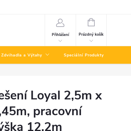
NÁKUPNÍ
KOŠÍK
Prázdný košík
Přihlášení
Zdvihadla a Výtahy
Speciální Produkty
Výpro
ešení Loyal 2,5m x
,45m, pracovní
ýška 12,2m