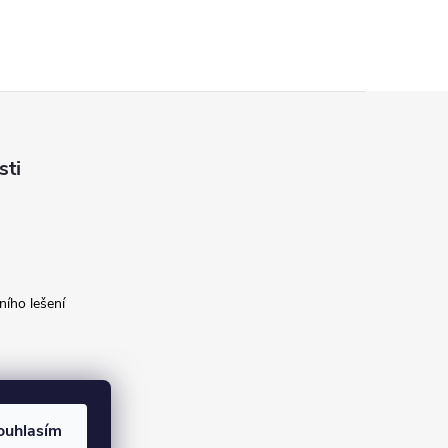
sti
ího lešení
ouhlasím