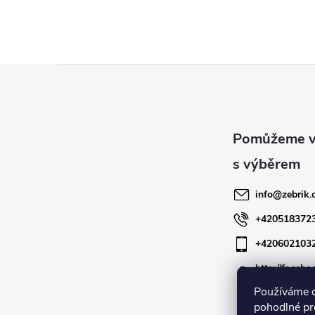
Z
á
p
a
info
@
zebrik.
t
+420518372
+420602103
í
http://facebo
zebrik.cz
Používáme 
pohodlné pr