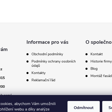
Informace pro vás
O společno
Obchodní podmínky
Kontakt
Podmínky ochrany osobních
Historie firmy
údajů
Blog
cz
Kontakty
Montáž fasádn
315
Reklamační řád
200
ok.com/
cookies, abychom Vám umožnili
Odmítnout
S
ohlížení webu a díky analýze