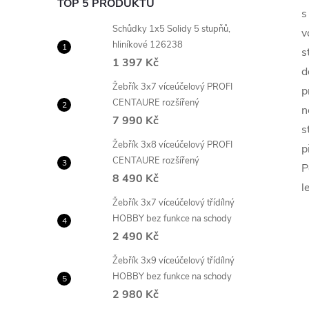
TOP 5 PRODUKTŮ
s
Schůdky 1x5 Solidy 5 stupňů,
v
hliníkové 126238
s
1 397 Kč
d
Žebřík 3x7 víceúčelový PROFI
p
CENTAURE rozšířený
n
7 990 Kč
s
Žebřík 3x8 víceúčelový PROFI
p
CENTAURE rozšířený
P
8 490 Kč
l
Žebřík 3x7 víceúčelový třídílný
HOBBY bez funkce na schody
2 490 Kč
Žebřík 3x9 víceúčelový třídílný
HOBBY bez funkce na schody
2 980 Kč