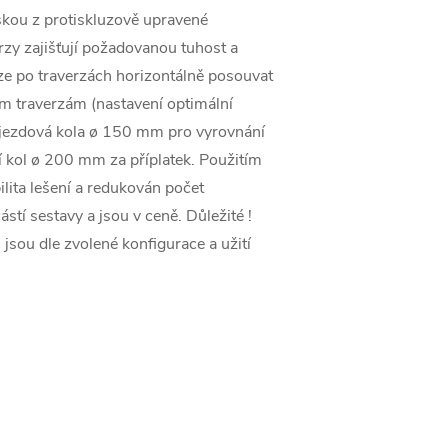
eskou z protiskluzově upravené
rzy zajišťují požadovanou tuhost a
 lze po traverzách horizontálně posouvat
 traverzám (nastavení optimální
pojezdová kola ø 150 mm pro vyrovnání
í kol ø 200 mm za příplatek. Použitím
ilita lešení a redukován počet
stí sestavy a jsou v ceně. Důležité !
, jsou dle zvolené konfigurace a užití