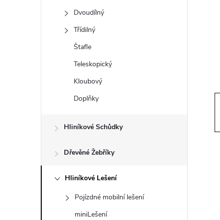
t
Dvoudílný
r
Třídilný
Štafle
a
Teleskopický
n
Kloubový
Doplňky
n
í
Hliníkové Schůdky
p
Dřevěné Žebříky
a
Hliníkové Lešení
Pojízdné mobilní lešení
n
miniLešení