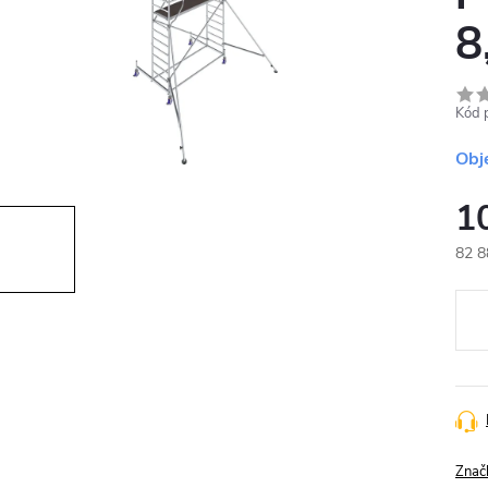
8
Kód 
Obj
1
82 8
Měr
cena
Znač