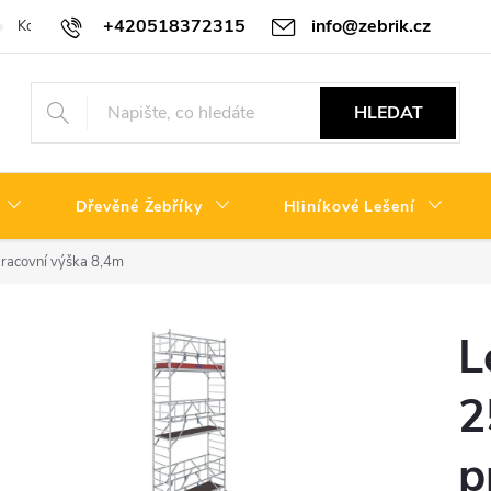
+420518372315
info@zebrik.cz
Kontakty
Reklamační řád
HLEDAT
Dřevěné Žebříky
Hliníkové Lešení
pracovní výška 8,4m
L
2
p