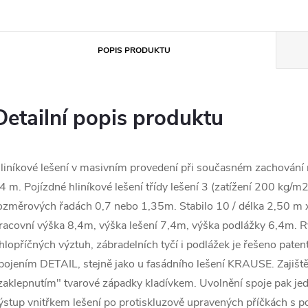
POPIS PRODUKTU
Detailní popis produktu
liníkové lešení v masivním provedení při současném zachování 
4 m. Pojízdné hliníkové lešení třídy lešení 3 (zatížení 200 kg/
ozměrových řadách 0,7 nebo 1,35m. Stabilo 10 / délka 2,50 m x
racovní výška 8,4m, výška lešení 7,4m, výška podlážky 6,4m. 
hlopříčných výztuh, zábradelních tyčí i podlážek je řešeno pa
pojením DETAIL, stejně jako u fasádního lešení KRAUSE. Zajiště
zaklepnutím" tvarové západky kladívkem. Uvolnění spoje pak 
ýstup vnitřkem lešení po protiskluzově upravených příčkách s