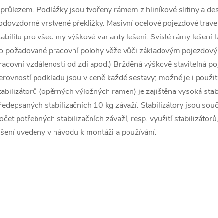
 průlezem. Podlážky jsou tvořeny rámem z hliníkové slitiny a d
odovzdorné vrstvené překližky. Masivní ocelové pojezdové trave
tabilitu pro všechny výškové varianty lešení. Svislé rámy lešení
o požadované pracovní polohy věže vůči základovým pojezdovým
racovní vzdálenosti od zdi apod.) Bržděná výškově stavitelná 
erovností podkladu jsou v ceně každé sestavy; možné je i použit
tabilizátorů (opěrných výložných ramen) je zajištěna vysoká stab
ředepsaných stabilizačních 10 kg závaží. Stabilizátory jsou součá
očet potřebných stabilizačních závaží, resp. využití stabilizátorů
ešení uvedeny v návodu k montáži a používání.