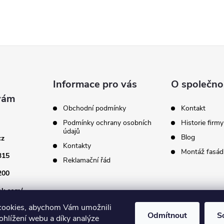
Informace pro vás
O společno
Obchodní podmínky
Kontakt
Podmínky ochrany osobních
Historie firmy
údajů
Blog
cz
Kontakty
Montáž fasádn
315
Reklamační řád
200
ok.com/
cookies, abychom Vám umožnili
Odmítnout
S
ohlížení webu a díky analýze