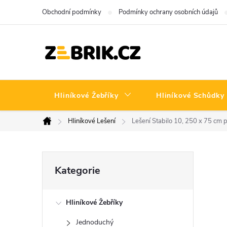
Přejít
Obchodní podmínky
Podmínky ochrany osobních údajů
na
obsah
Hliníkové Žebříky
Hliníkové Schůdky
Hliníkové Lešení
Lešení Stabilo 10, 250 x 75 cm 
Domů
P
Přeskočit
Kategorie
kategorie
o
Hliníkové Žebříky
s
Jednoduchý