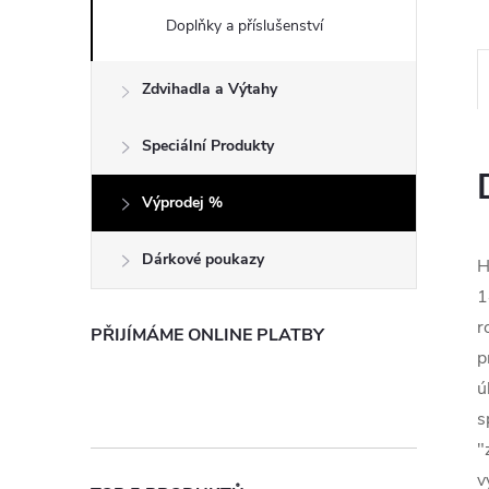
e
Doplňky a příslušenství
l
Zdvihadla a Výtahy
Speciální Produkty
Výprodej %
Dárkové poukazy
H
1
r
PŘIJÍMÁME ONLINE PLATBY
p
ú
s
"
v