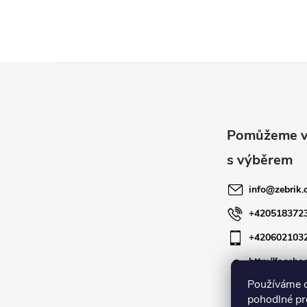
Z
á
p
a
info
@
zebrik.
t
+420518372
+420602103
í
http://facebo
zebrik.cz
Používáme 
pohodlné pr