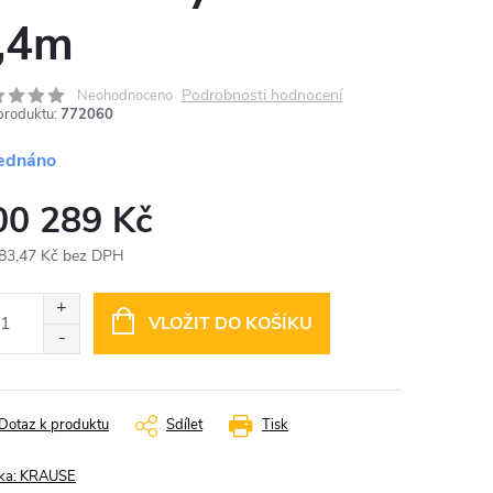
,4m
Podrobnosti hodnocení
Neohodnoceno
produktu:
772060
ednáno
00 289 Kč
83,47 Kč bez DPH
ná
:
VLOŽIT DO KOŠÍKU
Dotaz k produktu
Sdílet
Tisk
ka:
KRAUSE