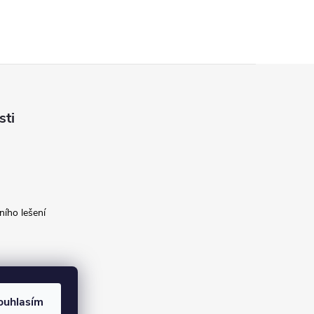
sti
ího lešení
ouhlasím