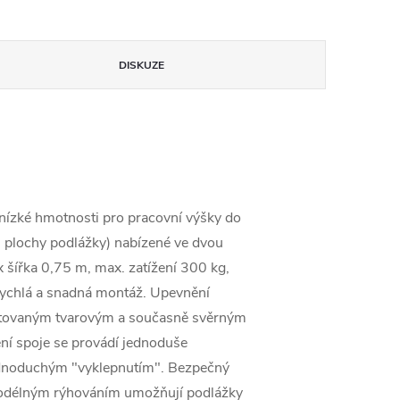
DISKUZE
nízké hmotnosti pro pracovní výšky do
m2 plochy podlážky) nabízené ve dvou
 šířka 0,75 m, max. zatížení 300 kg,
Rychlá a snadná montáž. Upevnění
tentovaným tvarovým a současně svěrným
ní spoje se provádí jednoduše
jednoduchým "vyklepnutím". Bezpečný
 podélným rýhováním umožňují podlážky