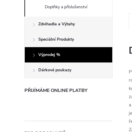
e
Doplňky a příslušenství
l
Zdvihadla a Výtahy
Speciální Produkty
Výprodej %
Dárkové poukazy
P
r
k
PŘIJÍMÁME ONLINE PLATBY
z
a
j
ř
Z