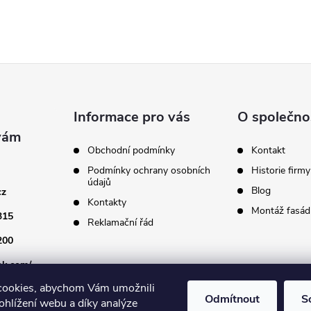
Informace pro vás
O společno
Obchodní podmínky
Kontakt
Podmínky ochrany osobních
Historie firmy
údajů
Blog
cz
Kontakty
Montáž fasádn
315
Reklamační řád
200
ok.com/
cookies, abychom Vám umožnili
Odmítnout
S
ohlížení webu a díky analýze