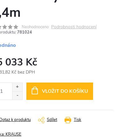
,4m
Podrobnosti hodnocení
Neohodnoceno
produktu:
781024
ednáno
5 033 Kč
81,82 Kč bez DPH
ná
:
VLOŽIT DO KOŠÍKU
Dotaz k produktu
Sdílet
Tisk
ka:
KRAUSE