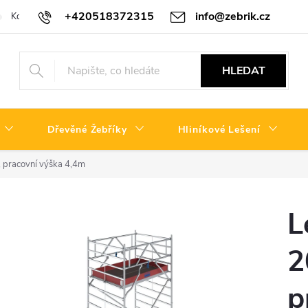
+420518372315
info@zebrik.cz
Kontakty
Reklamační řád
HLEDAT
Dřevěné Žebříky
Hliníkové Lešení
, pracovní výška 4,4m
L
2
p