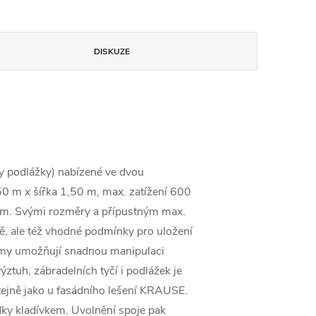
DISKUZE
hy podlážky) nabízené ve dvou
0 m x šířka 1,50 m, max. zatížení 600
,4m. Svými rozměry a přípustným max.
tě, ale též vhodné podmínky pro uložení
rámy umožňují snadnou manipulaci
tuh, zábradelních tyčí i podlážek je
ejně jako u fasádního lešení KRAUSE.
dky kladívkem. Uvolnění spoje pak