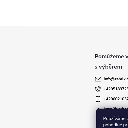
Z
á
p
a
info
@
zebrik.
t
+420518372
+420602103
í
http://facebo
zebrik.cz
Používáme 
pohodlné pr