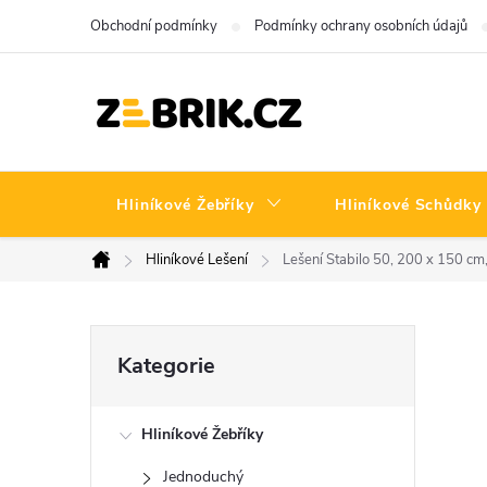
Přejít
Obchodní podmínky
Podmínky ochrany osobních údajů
na
obsah
Hliníkové Žebříky
Hliníkové Schůdky
Hliníkové Lešení
Lešení Stabilo 50, 200 x 150 cm
Domů
P
Přeskočit
Kategorie
kategorie
o
Hliníkové Žebříky
s
Jednoduchý