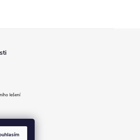
sti
ího lešení
ouhlasím