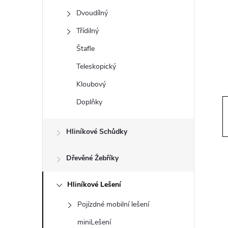
t
Dvoudílný
r
Třídilný
Štafle
a
Teleskopický
n
Kloubový
Doplňky
n
í
Hliníkové Schůdky
p
Dřevěné Žebříky
a
Hliníkové Lešení
Pojízdné mobilní lešení
n
miniLešení