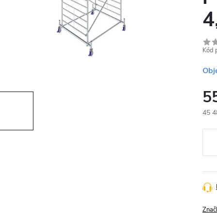
4
Kód 
Obj
5
45 4
Měr
cena
Znač