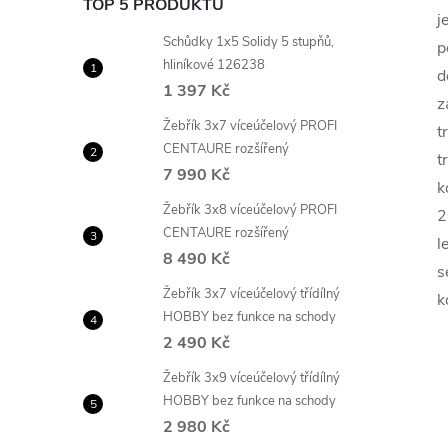
TOP 5 PRODUKTŮ
j
Schůdky 1x5 Solidy 5 stupňů,
p
hliníkové 126238
d
1 397 Kč
z
Žebřík 3x7 víceúčelový PROFI
t
CENTAURE rozšířený
t
7 990 Kč
k
Žebřík 3x8 víceúčelový PROFI
2
CENTAURE rozšířený
l
8 490 Kč
s
Žebřík 3x7 víceúčelový třídílný
k
HOBBY bez funkce na schody
2 490 Kč
Žebřík 3x9 víceúčelový třídílný
HOBBY bez funkce na schody
2 980 Kč