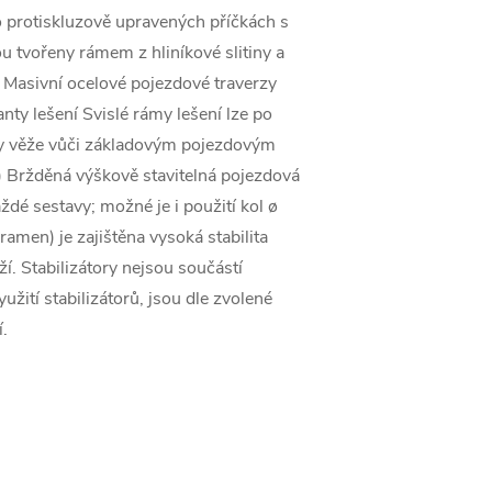
 protiskluzově upravených příčkách s
tvořeny rámem z hliníkové slitiny a
 Masivní ocelové pojezdové traverzy
nty lešení Svislé rámy lešení lze po
hy věže vůči základovým pojezdovým
.) Bržděná výškově stavitelná pojezdová
dé sestavy; možné je i použití kol ø
amen) je zajištěna vysoká stabilita
í. Stabilizátory nejsou součástí
užití stabilizátorů, jsou dle zvolené
.