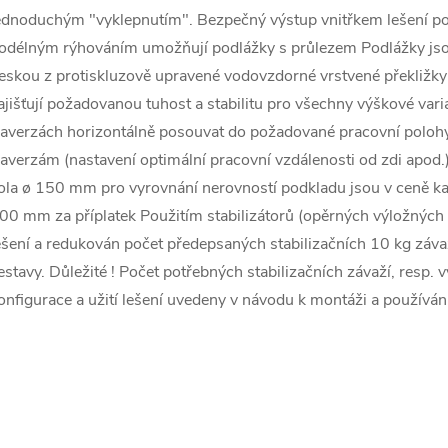
ednoduchým "vyklepnutím". Bezpečný výstup vnitřkem lešení po
odélným rýhováním umožňují podlážky s průlezem Podlážky jsou 
eskou z protiskluzově upravené vodovzdorné vrstvené překližky
ajišťují požadovanou tuhost a stabilitu pro všechny výškové varia
raverzách horizontálně posouvat do požadované pracovní polo
raverzám (nastavení optimální pracovní vzdálenosti od zdi apod
ola ø 150 mm pro vyrovnání nerovností podkladu jsou v ceně kaž
00 mm za příplatek Použitím stabilizátorů (opěrných výložných r
ešení a redukován počet předepsaných stabilizačních 10 kg závaž
estavy. Důležité ! Počet potřebných stabilizačních závaží, resp. vy
onfigurace a užití lešení uvedeny v návodu k montáži a používání