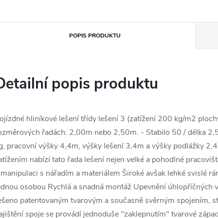
POPIS PRODUKTU
Detailní popis produktu
ojízdné hliníkové lešení třídy lešení 3 (zatížení 200 kg/m2 ploc
ozměrových řadách: 2,00m nebo 2,50m. - Stabilo 50 / délka 2,5
g, pracovní výšky 4,4m, výšky lešení 3,4m a výšky podlážky 2
atížením nabízí tato řada lešení nejen velké a pohodlné pracoviš
 manipulaci s nářadím a materiálem Široké avšak lehké svislé 
ednou osobou Rychlá a snadná montáž Upevnění úhlopříčných výz
ešeno patentovaným tvarovým a současně svěrným spojením, st
ajištění spoje se provádí jednoduše "zaklepnutím" tvarové zápa