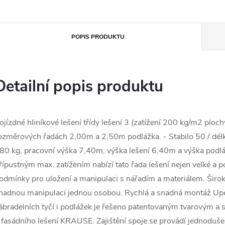
POPIS PRODUKTU
Detailní popis produktu
ojízdné hliníkové lešení třídy lešení 3 (zatížení 200 kg/m2 ploc
ozměrových řadách 2,00m a 2,50m podlážka. - Stabilo 50 / délk
80 kg, pracovní výška 7,40m, výška lešení 6,40m a výška pod
řípustným max. zatížením nabízí tato řada lešení nejen velké a p
odmínky pro uložení a manipulaci s nářadím a materiálem. Širo
nadnou manipulaci jednou osobou. Rychlá a snadná montáž Upe
ábradelních tyčí i podlážek je řešeno patentovaným tvarovým a
 fasádního lešení KRAUSE. Zajištění spoje se provádí jednoduš