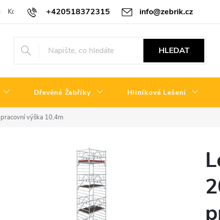
+420518372315
info@zebrik.cz
Kontakty
Reklamační řád
HLEDAT
Dřevěné Žebříky
Hliníkové Lešení
m pracovní výška 10,4m
L
2
p