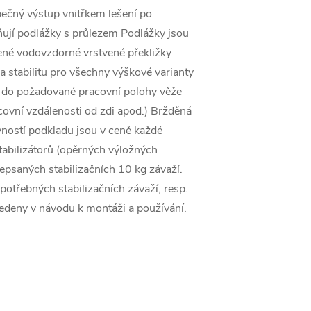
ečný výstup vnitřkem lešení po
ují podlážky s průlezem Podlážky jsou
vené vodovzdorné vrstvené překližky
a stabilitu pro všechny výškové varianty
at do požadované pracovní polohy věže
ovní vzdálenosti od zdi apod.) Bržděná
ností podkladu jsou v ceně každé
stabilizátorů (opěrných výložných
depsaných stabilizačních 10 kg závaží.
 potřebných stabilizačních závaží, resp.
 uvedeny v návodu k montáži a používání.