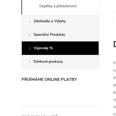
e
Doplňky a příslušenství
l
Zdvihadla a Výtahy
Speciální Produkty
Výprodej %
Dárkové poukazy
P
r
4
PŘIJÍMÁME ONLINE PLATBY
p
p
s
z
u