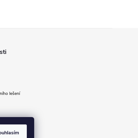
sti
ího lešení
ouhlasím