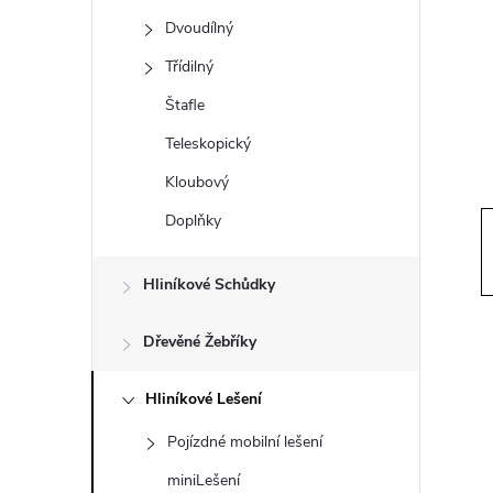
t
Dvoudílný
r
Třídilný
Štafle
a
Teleskopický
n
Kloubový
Doplňky
n
í
Hliníkové Schůdky
p
Dřevěné Žebříky
a
Hliníkové Lešení
Pojízdné mobilní lešení
n
miniLešení