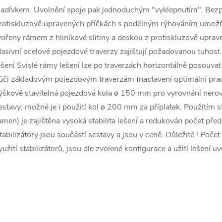
ladívkem. Uvolnění spoje pak jednoduchým "vyklepnutím". Bezp
rotiskluzově upravených příčkách s podélným rýhováním umožň
vořeny rámem z hliníkové slitiny a deskou z protiskluzově upra
asivní ocelové pojezdové traverzy zajišťují požadovanou tuhost 
ešení Svislé rámy lešení lze po traverzách horizontálně posouv
ůči základovým pojezdovým traverzám (nastavení optimální prac
ýškově stavitelná pojezdová kola ø 150 mm pro vyrovnání nerov
estavy; možné je i použití kol ø 200 mm za příplatek. Použitím 
amen) je zajištěna vysoká stabilita lešení a redukován počet pře
tabilizátory jsou součástí sestavy a jsou v ceně. Důležité ! Počet
yužití stabilizátorů, jsou dle zvolené konfigurace a užití lešení