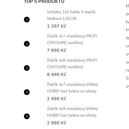
TOP 5 PRODUKTŮ
k
Schůdky 1x5 Solidy 5 stupňů,
p
hliníkové 126238
t
1 397 Kč
M
Žebřík 3x7 víceúčelový PROFI
l
CENTAURE rozšířený
v
7 990 Kč
v
Žebřík 3x8 víceúčelový PROFI
s
CENTAURE rozšířený
r
8 490 Kč
S
Žebřík 3x7 víceúčelový třídílný
v
HOBBY bez funkce na schody
2 490 Kč
Žebřík 3x9 víceúčelový třídílný
HOBBY bez funkce na schody
2 980 Kč