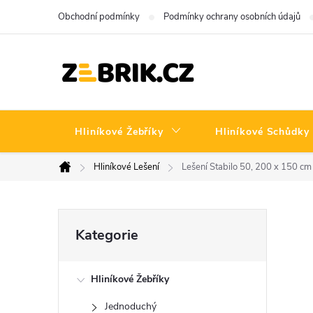
Přejít
Obchodní podmínky
Podmínky ochrany osobních údajů
na
obsah
Hliníkové Žebříky
Hliníkové Schůdky
Hliníkové Lešení
Lešení Stabilo 50, 200 x 150 c
Domů
P
Přeskočit
Kategorie
kategorie
o
Hliníkové Žebříky
s
Jednoduchý