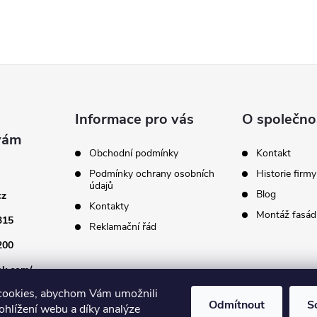
Informace pro vás
O společno
Obchodní podmínky
Kontakt
Podmínky ochrany osobních
Historie firmy
údajů
Blog
cz
Kontakty
Montáž fasádn
315
Reklamační řád
200
ok.com/
cookies, abychom Vám umožnili
Odmítnout
S
ohlížení webu a díky analýze