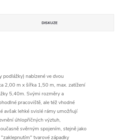
DISKUZE
hy podlážky) nabízené ve dvou
a 2,00 m x šířka 1,50 m, max. zatížení
lážky 5,40m. Svými rozměry a
ohodlné pracoviště, ale též vhodné
ké avšak lehké svislé rámy umožňují
vnění úhlopříčných výztuh,
 současně svěrným spojením, stejně jako
e "zaklepnutím" tvarové západky