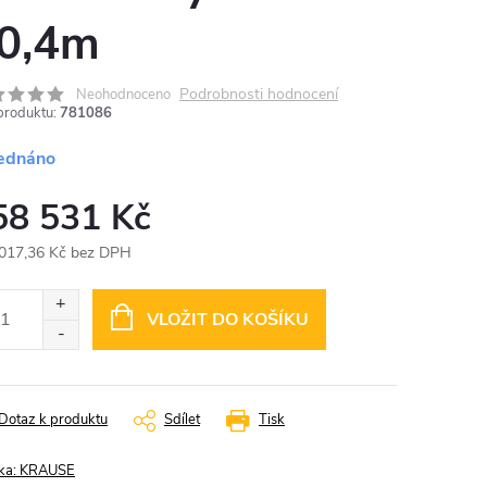
0,4m
Podrobnosti hodnocení
Neohodnoceno
produktu:
781086
ednáno
58 531 Kč
017,36 Kč bez DPH
ná
:
VLOŽIT DO KOŠÍKU
Dotaz k produktu
Sdílet
Tisk
ka:
KRAUSE