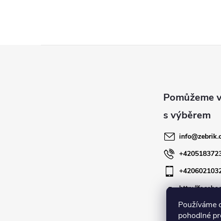
Z
á
p
a
info
@
zebrik.
t
+420518372
+420602103
í
http://facebo
zebrik.cz
Používáme 
pohodlné pr