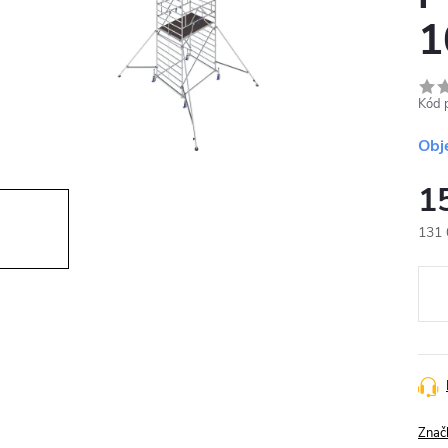
1
Kód 
Obj
1
131 
Měr
cena
Znač