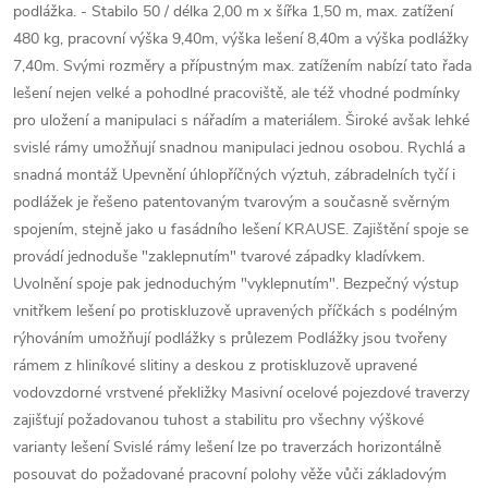
podlážka. - Stabilo 50 / délka 2,00 m x šířka 1,50 m, max. zatížení
480 kg, pracovní výška 9,40m, výška lešení 8,40m a výška podlážky
7,40m. Svými rozměry a přípustným max. zatížením nabízí tato řada
lešení nejen velké a pohodlné pracoviště, ale též vhodné podmínky
pro uložení a manipulaci s nářadím a materiálem. Široké avšak lehké
svislé rámy umožňují snadnou manipulaci jednou osobou. Rychlá a
snadná montáž Upevnění úhlopříčných výztuh, zábradelních tyčí i
podlážek je řešeno patentovaným tvarovým a současně svěrným
spojením, stejně jako u fasádního lešení KRAUSE. Zajištění spoje se
provádí jednoduše "zaklepnutím" tvarové západky kladívkem.
Uvolnění spoje pak jednoduchým "vyklepnutím". Bezpečný výstup
vnitřkem lešení po protiskluzově upravených příčkách s podélným
rýhováním umožňují podlážky s průlezem Podlážky jsou tvořeny
rámem z hliníkové slitiny a deskou z protiskluzově upravené
vodovzdorné vrstvené překližky Masivní ocelové pojezdové traverzy
zajišťují požadovanou tuhost a stabilitu pro všechny výškové
varianty lešení Svislé rámy lešení lze po traverzách horizontálně
posouvat do požadované pracovní polohy věže vůči základovým