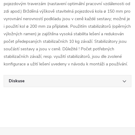
pojezdovým traverzám (nastavení optimální pracovní vzdálenosti od
zdi apod.) Bržděná výškově stavitelná pojezdová kola ø 150 mm pro
vyrovnání nerovností podkladu jsou v ceně každé sestavy; možné je
i použití kol ø 200 mm za příplatek. Použitím stabilizátorů (opěrných
výložných ramen) je zajištěna vysoká stabilita lešení a redukován
počet předepsaných stabilizačních 10 kg závaží. Stabilizátory jsou
součástí sestavy a jsou v ceně. Důležité ! Počet potřebných
stabilizačních závaží, resp. využití stabilizátorů, jsou dle zvolené
konfigurace a užití lešení uvedeny v návodu k montáži a používání.
Diskuse
Z