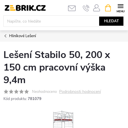
Přejít
NÁKUPNÍ
KOŠÍK
na
obsah
HLEDAT
Hliníkové Lešení
Lešení Stabilo 50, 200 x
150 cm pracovní výška
9,4m
Podrobnosti hodnocení
Neohodnoceno
Kód produktu:
781079