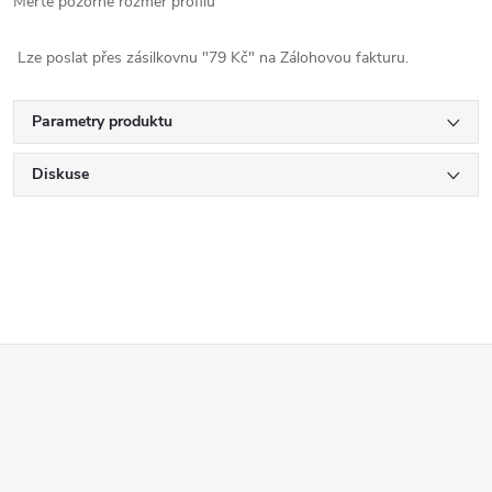
Měřte pozorně rozměr profilu
Lze poslat přes zásilkovnu "79 Kč" na Zálohovou fakturu.
Parametry produktu
Diskuse
Z
á
p