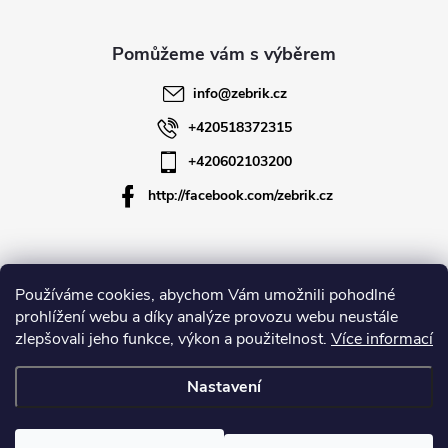
a
t
info
@
zebrik.cz
í
+420518372315
+420602103200
http://facebook.com/zebrik.cz
Informace pro vás
Používáme cookies, abychom Vám umožnili pohodlné
prohlížení webu a díky analýze provozu webu neustále
zlepšovali jeho funkce, výkon a použitelnost.
Více informací
O společnosti
Nastavení
Copyright 2026
Zebrik.cz
. Všechna práva vyhrazena.
Upravit nastavení
cookies