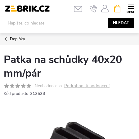
Přejít
NÁKUPNÍ
KOŠÍK
na
obsah
HLEDAT
Doplňky
Patka na schůdky 40x20
mm/pár
Podrobnosti hodnocení
Neohodnoceno
Kód produktu:
212528