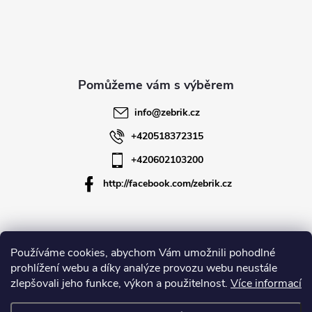
á
p
a
t
info
@
zebrik.cz
í
+420518372315
+420602103200
http://facebook.com/zebrik.cz
Informace pro vás
Používáme cookies, abychom Vám umožnili pohodlné
prohlížení webu a díky analýze provozu webu neustále
zlepšovali jeho funkce, výkon a použitelnost.
Více informací
O společnosti