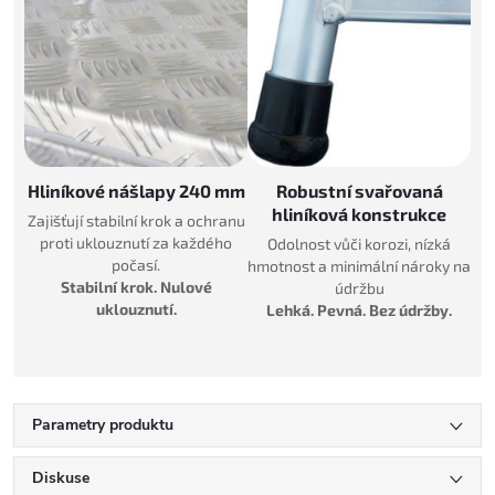
Hliníkové nášlapy 240 mm
Robustní svařovaná
hliníková konstrukce
Zajišťují stabilní krok a ochranu
proti uklouznutí za každého
Odolnost vůči korozi, nízká
počasí.
hmotnost a minimální nároky na
Stabilní krok. Nulové
údržbu
uklouznutí.
Lehká. Pevná. Bez údržby.
Parametry produktu
Diskuse