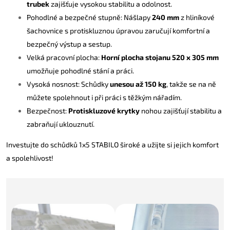
trubek
zajišťuje vysokou stabilitu a odolnost.
Pohodlné a bezpečné stupně: Nášlapy
240 mm
z hliníkové
šachovnice s protiskluznou úpravou zaručují komfortní a
bezpečný výstup a sestup.
Velká pracovní plocha:
Horní plocha stojanu 520 x 305 mm
umožňuje pohodlné stání a práci.
Vysoká nosnost: Schůdky
unesou až 150 kg
, takže se na ně
můžete spolehnout i při práci s těžkým nářadím.
Bezpečnost:
Protiskluzové krytky
nohou zajišťují stabilitu a
zabraňují uklouznutí.
Investujte do schůdků 1x5 STABILO široké a užijte si jejich komfort
a spolehlivost!