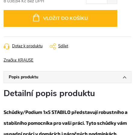
8 038,84 Kč bez DPH
Měrná
cena:
VLOŽIT DO KOŠÍKU
Dotaz k produktu
Sdílet
Značka:
KRAUSE
Popis produktu
Detailní popis produktu
Schůdky/Podium 1x5 STABILO představují robustního a
stabilního pomocníka pro vaši práci. Tyto schůdky vám
usnadní práci v domácích i náročných podmínkách.