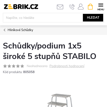
Přejít
NÁKUPNÍ
KOŠÍK
na
obsah
HLEDAT
Hliníkové Schůdky
Schůdky/podium 1x5
široké 5 stupňů STABILO
Podrobnosti hodnocení
Neohodnoceno
Kód produktu:
805058