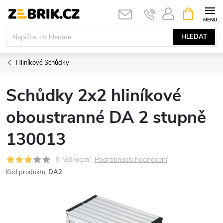
Přejít
NÁKUPNÍ
KOŠÍK
na
obsah
HLEDAT
Hliníkové Schůdky
Schůdky 2x2 hliníkové
oboustranné DA 2 stupně
130013
Podrobnosti hodnocení
9 hodnocení
Kód produktu:
DA2