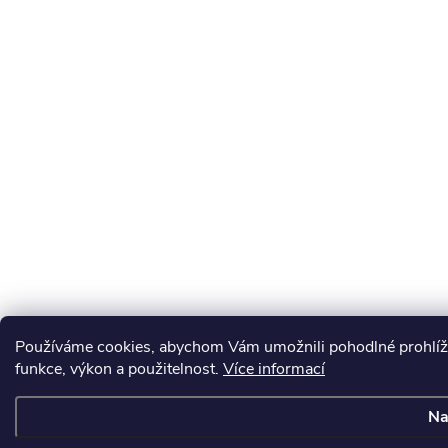
Používáme cookies, abychom Vám umožnili pohodlné prohlíže
funkce, výkon a použitelnost.
Více informací
Na