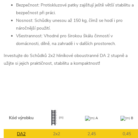
Bezpečnost: Protiskluzové patky zajišťují ještě větší stabilitu a
bezpečnost při práci.
Nosnost: Schůdky unesou až 150 kg, čímž se hodí i pro
náročnější použití.
Všestrannost: Vhodné pro širokou škálu činností v
domácnosti, dílně, na zahradě i v dalších prostorech.
Investujte do Schůdků 2x2 hliníkové oboustranné DA 2 stupně a
užijte si jejich praktičnost, stabilitu a kompaktnost
!
Kód výrobku
(m)
(m)
A
(m)
B
DA2
2x2
2,45
0,45