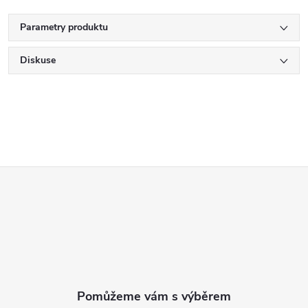
Parametry produktu
Diskuse
Z
á
p
a