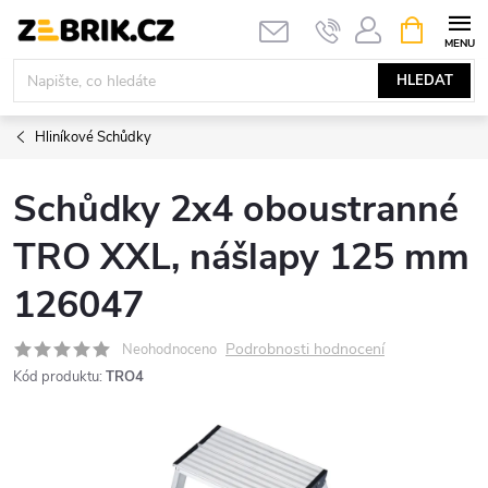
Přejít
NÁKUPNÍ
KOŠÍK
na
obsah
HLEDAT
Hliníkové Schůdky
Schůdky 2x4 oboustranné
TRO XXL, nášlapy 125 mm
126047
Podrobnosti hodnocení
Neohodnoceno
Kód produktu:
TRO4