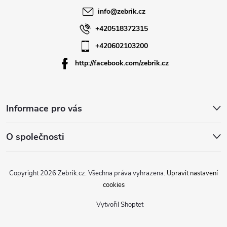
t
info
@
zebrik.cz
í
+420518372315
+420602103200
http://facebook.com/zebrik.cz
Informace pro vás
O společnosti
Copyright 2026
Zebrik.cz
. Všechna práva vyhrazena.
Upravit nastavení
cookies
Vytvořil Shoptet