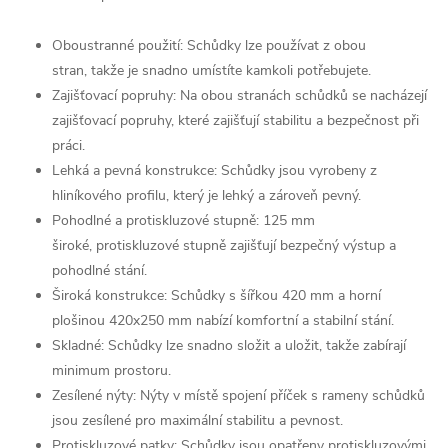
Oboustranné použití: Schůdky lze používat z obou
stran, takže je snadno umístíte kamkoli potřebujete.
Zajišťovací popruhy: Na obou stranách schůdků se nacházejí
zajišťovací popruhy, které zajišťují stabilitu a bezpečnost při
práci.
Lehká a pevná konstrukce: Schůdky jsou vyrobeny z
hliníkového profilu, který je lehký a zároveň pevný.
Pohodlné a protiskluzové stupně: 125 mm
široké, protiskluzové stupně zajišťují bezpečný výstup a
pohodlné stání.
Široká konstrukce: Schůdky s šířkou 420 mm a horní
plošinou 420x250 mm nabízí komfortní a stabilní stání.
Skladné: Schůdky lze snadno složit a uložit, takže zabírají
minimum prostoru.
Zesílené nýty: Nýty v místě spojení příček s rameny schůdků
jsou zesílené pro maximální stabilitu a pevnost.
Protiskluzové patky: Schůdky jsou opatřeny protiskluzovými