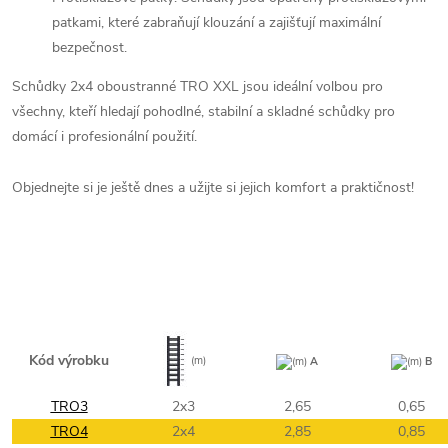
patkami, které zabraňují klouzání a zajišťují maximální
bezpečnost.
Schůdky 2x4 oboustranné TRO XXL jsou ideální volbou pro
všechny, kteří hledají pohodlné, stabilní a skladné schůdky pro
domácí i profesionální použití.
Objednejte si je ještě dnes a užijte si jejich komfort a praktičnost!
Kód výrobku
(m)
(m)
A
(m)
B
TRO3
2x3
2,65
0,65
TRO4
2x4
2,85
0,85