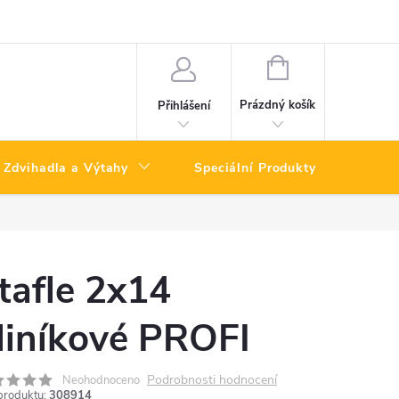
NÁKUPNÍ
KOŠÍK
Prázdný košík
Přihlášení
Zdvihadla a Výtahy
Speciální Produkty
Výpro
tafle 2x14
liníkové PROFI
Podrobnosti hodnocení
Neohodnoceno
produktu:
308914