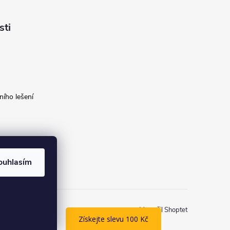
sti
ího lešení
ouhlasím
Vytvořil Shoptet
Získejte slevu 100 Kč