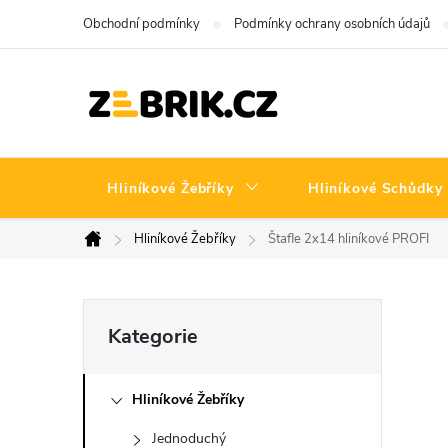
Přejít
Obchodní podmínky
Podmínky ochrany osobních údajů
na
obsah
Hliníkové Žebříky
Hliníkové Schůdky
Hliníkové Žebříky
Štafle 2x14 hliníkové PROFI
Domů
P
Přeskočit
Kategorie
kategorie
o
Hliníkové Žebříky
s
Jednoduchý