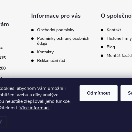
Informace pro vás
O společno
Obchodní podmínky
Kontakt
Podmínky ochrany osobních
Historie firmy
údajů
Blog
cz
Kontakty
Montáž fasádn
315
Reklamační řád
200
ok.com/
cookies, abychom Vám umožnili
Odmítnout
S
ohlížení webu a díky analýze
u neustále zlepšovali jeho funkce,
žitelnost.
Více informací
astavení cookies
í