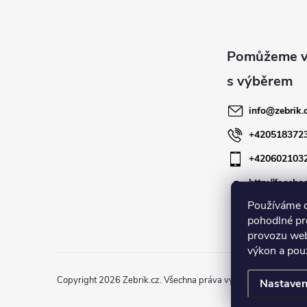
á
p
a
info
@
zebrik.
t
+420518372
+420602103
í
http://facebo
zebrik.cz
Používáme 
pohodlné pr
provozu web
výkon a pou
Copyright 2026
Zebrik.cz
. Všechna práva vyhrazena.
Upravit n
Nastaven