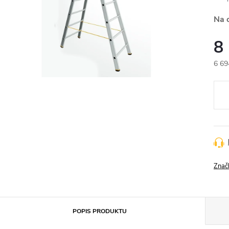
Na 
8
6 69
Měr
cena
Znač
POPIS PRODUKTU