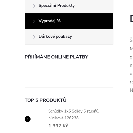
e
Speciální Produkty
l
Výprodej %
Dárkové poukazy
Š
M
PŘIJÍMÁME ONLINE PLATBY
g
n
o
r
N
TOP 5 PRODUKTŮ
Schůdky 1x5 Solidy 5 stupňů,
hliníkové 126238
1 397 Kč