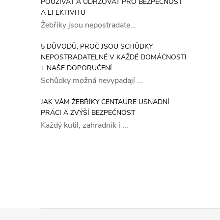
POUŽÍVAT A UDRŽOVAT PRO BEZPEČNOST
A EFEKTIVITU
Žebříky jsou nepostradate...
5 DŮVODŮ, PROČ JSOU SCHŮDKY
NEPOSTRADATELNÉ V KAŽDÉ DOMÁCNOSTI
+ NAŠE DOPORUČENÍ
Schůdky možná nevypadají ...
JAK VÁM ŽEBŘÍKY CENTAURE USNADNÍ
PRÁCI A ZVÝŠÍ BEZPEČNOST
Každý kutil, zahradník i ...
Z