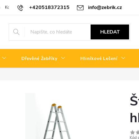
+420518372315
info@zebrik.cz
Kontakty
Reklamační řád
HLEDAT
Dřevěné Žebříky
Hliníkové Lešení
Š
h
Kód 