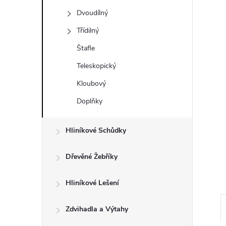
t
Dvoudílný
r
Třídilný
Štafle
a
Teleskopický
n
Kloubový
Doplňky
n
í
Hliníkové Schůdky
p
Dřevěné Žebříky
a
Hliníkové Lešení
n
Zdvihadla a Výtahy