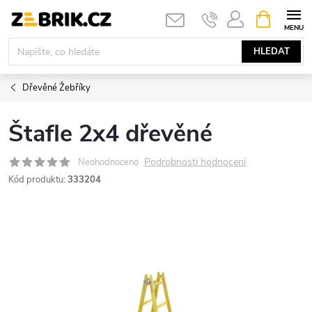
Přejít
NÁKUPNÍ
KOŠÍK
na
obsah
HLEDAT
Dřevěné Žebříky
Štafle 2x4 dřevěné
Podrobnosti hodnocení
Neohodnoceno
Kód produktu:
333204