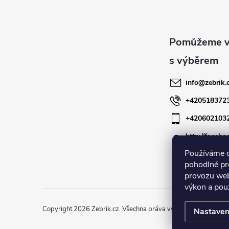
á
p
a
info
@
zebrik.
t
+420518372
+420602103
í
http://facebo
zebrik.cz
Používáme 
pohodlné pr
provozu web
výkon a pou
Copyright 2026
Zebrik.cz
. Všechna práva vyhrazena.
Upravit n
Nastaven