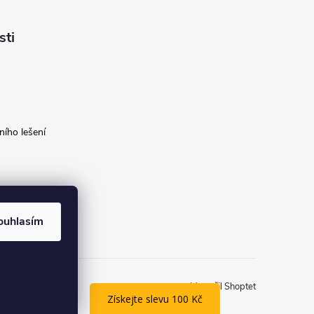
sti
ího lešení
ouhlasím
Vytvořil Shoptet
Získejte slevu 100 Kč