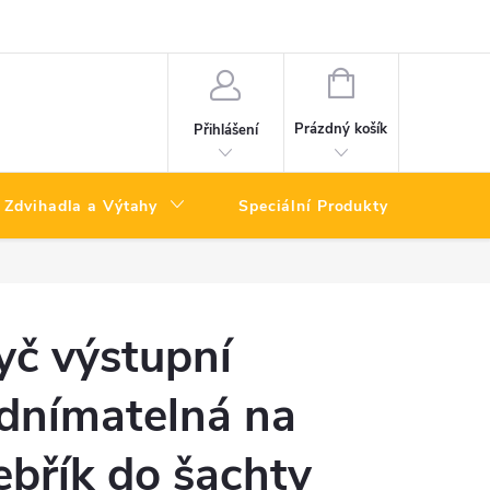
NÁKUPNÍ
KOŠÍK
Prázdný košík
Přihlášení
Zdvihadla a Výtahy
Speciální Produkty
Výpro
yč výstupní
dnímatelná na
ebřík do šachty