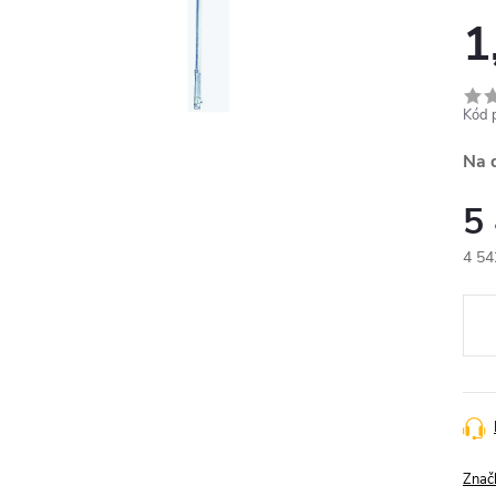
1
Kód 
Na 
5
4 54
Měr
cena
Znač