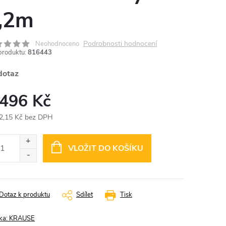
,2m
Podrobnosti hodnocení
Neohodnoceno
produktu:
816443
dotaz
 496 Kč
2,15 Kč bez DPH
ná
:
VLOŽIT DO KOŠÍKU
Dotaz k produktu
Sdílet
Tisk
ka:
KRAUSE