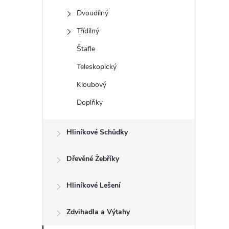
t
Dvoudílný
r
Třídilný
Štafle
a
Teleskopický
n
Kloubový
Doplňky
n
í
Hliníkové Schůdky
p
Dřevěné Žebříky
a
Hliníkové Lešení
n
Zdvihadla a Výtahy