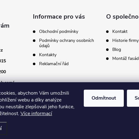
Informace pro vás
O společno
Obchodní podmínky
Kontakt
Podmínky ochrany osobních
Historie firmy
údajů
Blog
cz
Kontakty
Montáž fasádn
315
Reklamační řád
200
ok.com/
cookies, abychom Vám umožnili
Odmítnout
S
ohlížení webu a díky analýze
u neustále zlepšovali jeho funkce,
žitelnost.
Více informací
astavení cookies
í