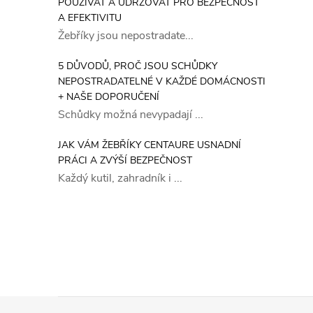
POUŽÍVAT A UDRŽOVAT PRO BEZPEČNOST
A EFEKTIVITU
Žebříky jsou nepostradate...
5 DŮVODŮ, PROČ JSOU SCHŮDKY
NEPOSTRADATELNÉ V KAŽDÉ DOMÁCNOSTI
+ NAŠE DOPORUČENÍ
Schůdky možná nevypadají ...
JAK VÁM ŽEBŘÍKY CENTAURE USNADNÍ
PRÁCI A ZVÝŠÍ BEZPEČNOST
Každý kutil, zahradník i ...
Z