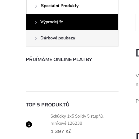
e
Speciální Produkty
l
Výprodej %
Dárkové poukazy
PŘIJÍMÁME ONLINE PLATBY
V
n
P
TOP 5 PRODUKTŮ
Schůdky 1x5 Solidy 5 stupňů,
hliníkové 126238
1 397 Kč