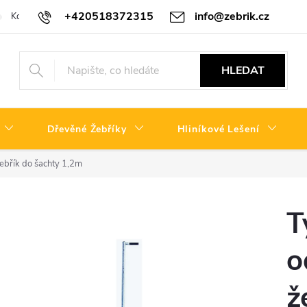
+420518372315
info@zebrik.cz
Kontakty
Reklamační řád
HLEDAT
Dřevěné Žebříky
Hliníkové Lešení
ebřík do šachty 1,2m
T
o
ž