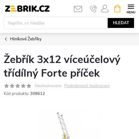
Přejít
NÁKUPNÍ
KOŠÍK
na
obsah
HLEDAT
Hliníkové Žebříky
Žebřík 3x12 víceúčelový
třídílný Forte příček
Podrobnosti hodnocení
Neohodnoceno
Kód produktu:
308612