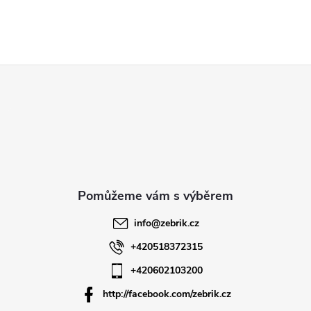
Z
á
p
a
t
info
@
zebrik.cz
í
+420518372315
+420602103200
http://facebook.com/zebrik.cz