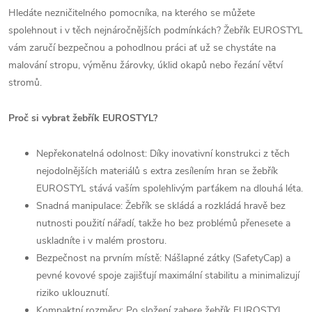
Hledáte nezničitelného pomocníka, na kterého se můžete
spolehnout i v těch nejnáročnějších podmínkách? Žebřík EUROSTYL
vám zaručí bezpečnou a pohodlnou práci ať už se chystáte na
malování stropu, výměnu žárovky, úklid okapů nebo řezání větví
stromů.
Proč si vybrat žebřík EUROSTYL?
Nepřekonatelná odolnost: Díky inovativní konstrukci z těch
nejodolnějších materiálů s extra zesílením hran se žebřík
EUROSTYL stává vaším spolehlivým parťákem na dlouhá léta.
Snadná manipulace: Žebřík se skládá a rozkládá hravě bez
nutnosti použití nářadí, takže ho bez problémů přenesete a
uskladníte i v malém prostoru.
Bezpečnost na prvním místě: Nášlapné zátky (SafetyCap) a
pevné kovové spoje zajišťují maximální stabilitu a minimalizují
riziko uklouznutí.
Kompaktní rozměry: Po složení zabere žebřík EUROSTYL