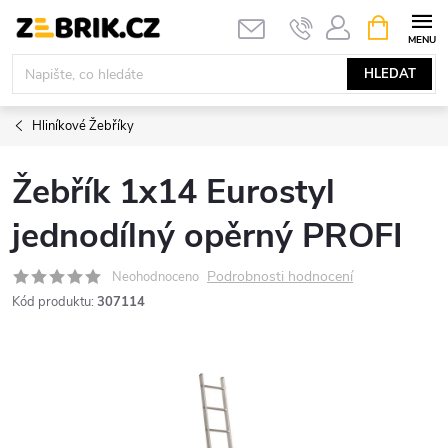
Přejít
NÁKUPNÍ
KOŠÍK
na
obsah
HLEDAT
Hliníkové Žebříky
Žebřík 1x14 Eurostyl
jednodílný opěrný PROFI
Podrobnosti hodnocení
Neohodnoceno
Kód produktu:
307114