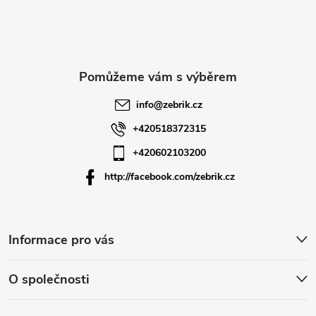
p
a
t
info
@
zebrik.cz
í
+420518372315
+420602103200
http://facebook.com/zebrik.cz
Informace pro vás
O společnosti