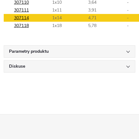
307110
1x10
3,64
-
307111
1x11
3,91
-
307114
1x14
4,71
-
307118
1x18
5,78
-
Parametry produktu
Diskuse
Z
á