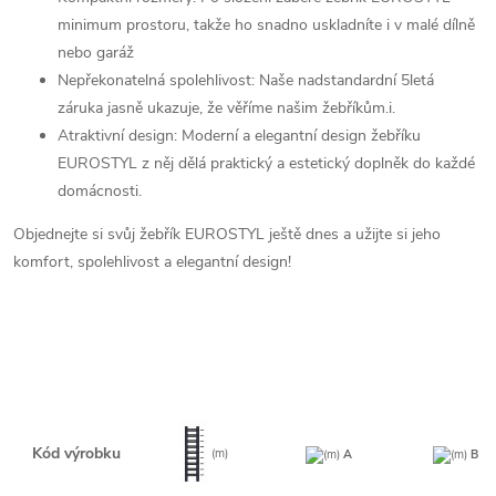
minimum prostoru, takže ho snadno uskladníte i v malé dílně
nebo garáž
Nepřekonatelná spolehlivost: Naše nadstandardní 5letá
záruka jasně ukazuje, že věříme našim žebříkům.i.
Atraktivní design: Moderní a elegantní design žebříku
EUROSTYL z něj dělá praktický a estetický doplněk do každé
domácnosti.
Objednejte si svůj žebřík EUROSTYL ještě dnes a užijte si jeho
komfort, spolehlivost a elegantní design!
Kód výrobku
(m)
(m)
A
(m)
B