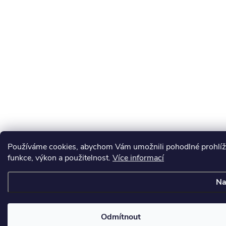
Používáme cookies, abychom Vám umožnili pohodlné prohlíže
funkce, výkon a použitelnost.
Více informací
Na
Odmítnout