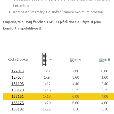
i exteriéru.
Kompaktní rozměry: Po složení zabere minimum prostoru.
Objednejte si svůj žebřík STABILO ještě dnes a užijte si jeho
komfort a spolehlivost!
Kód výrobku
(m)
(m)
A
(m)
B
127013
1x6
2,80
0,80
127037
1x9
3,60
1,60
131106
1x12
4,40
2,40
133120
1x15
5,25
3,25
133151
1x18
6,05
4,05
133175
1x20
6,60
4,60
133182
1x22
7,10
5,10