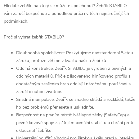
Hledáte žebřík, na který se můžete spolehnout? Žebřík STABILO
vám zaručí bezpečnou a pohodlnou práci i v těch nejnáročnějších
podmínkách.
Proč si vybrat žebřík STABILO?
Dlouhodobá spolehlivost: Poskytujeme nadstandardní 5letou
záruku, protože věříme v kvalitu našich žebříků.
Odolná konstrukce: Žebřík STABILO je vyroben z pevných a
odolných materiálů. Příčle z lisovaného hliníkového profilu s
dodatečným zesílením hran odolají i náročnému používání a
zaručí dlouhou životnost.
Snadná manipulace: Žebřík se snadno skládá a rozkládá, takže
ho bez problémů přenesete a uskladníte.
Bezpečnost na prvním místě: Nášlapné zátky (SafetyCap) a
pevné kovové spoje zajišťují maximální stabilitu a chrání proti
uklouznutí žebříku.
Univerzální použití: Vhodný pro širokou škálu prací v interiéru