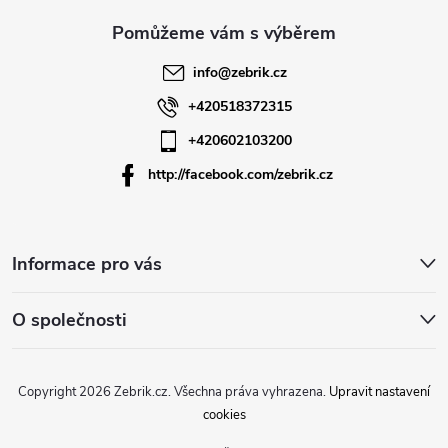
a
t
info
@
zebrik.cz
í
+420518372315
+420602103200
http://facebook.com/zebrik.cz
Informace pro vás
O společnosti
Copyright 2026
Zebrik.cz
. Všechna práva vyhrazena.
Upravit nastavení
cookies