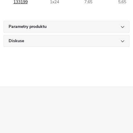
133199
1x24
7,65
5,65
Parametry produktu
Diskuse
Z
á
p