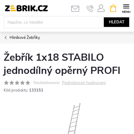
Přejít
NÁKUPNÍ
KOŠÍK
na
obsah
HLEDAT
Hliníkové Žebříky
Žebřík 1x18 STABILO
jednodílný opěrný PROFI
Podrobnosti hodnocení
Neohodnoceno
Kód produktu:
133151