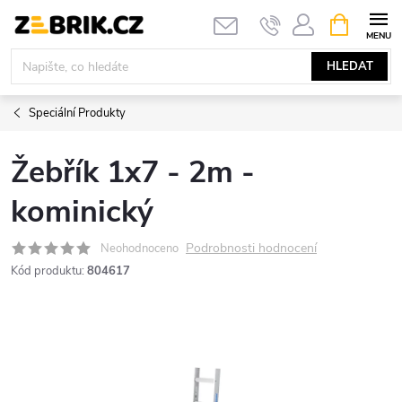
Přejít
NÁKUPNÍ
KOŠÍK
na
obsah
HLEDAT
Speciální Produkty
Žebřík 1x7 - 2m -
kominický
Podrobnosti hodnocení
Neohodnoceno
Kód produktu:
804617