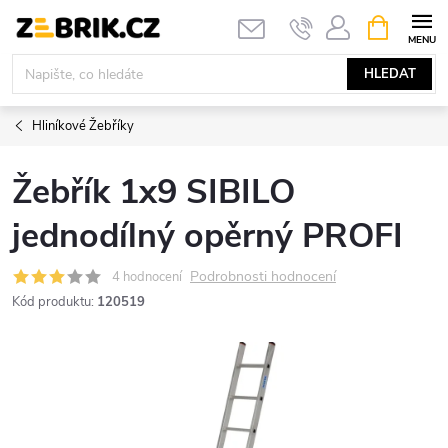
Přejít
NÁKUPNÍ
KOŠÍK
na
obsah
HLEDAT
Hliníkové Žebříky
Žebřík 1x9 SIBILO
jednodílný opěrný PROFI
Podrobnosti hodnocení
4 hodnocení
Kód produktu:
120519