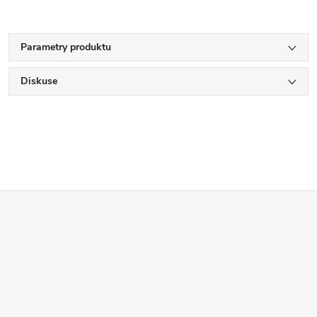
Parametry produktu
Diskuse
Z
á
p
a