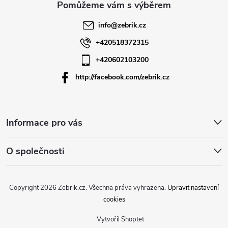
t
info
@
zebrik.cz
í
+420518372315
+420602103200
http://facebook.com/zebrik.cz
Informace pro vás
O společnosti
Copyright 2026
Zebrik.cz
. Všechna práva vyhrazena.
Upravit nastavení
cookies
Vytvořil Shoptet