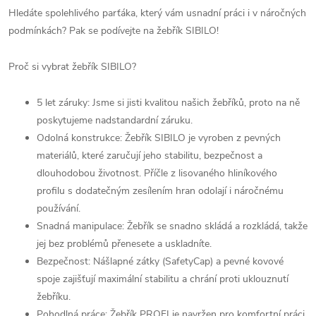
Hledáte spolehlivého parťáka, který vám usnadní práci i v náročných
podmínkách? Pak se podívejte na žebřík SIBILO!
Proč si vybrat žebřík SIBILO?
5 let záruky: Jsme si jisti kvalitou našich žebříků, proto na ně
poskytujeme nadstandardní záruku.
Odolná konstrukce: Žebřík SIBILO je vyroben z pevných
materiálů, které zaručují jeho stabilitu, bezpečnost a
dlouhodobou životnost. Příčle z lisovaného hliníkového
profilu s dodatečným zesílením hran odolají i náročnému
používání.
Snadná manipulace: Žebřík se snadno skládá a rozkládá, takže
jej bez problémů přenesete a uskladníte.
Bezpečnost: Nášlapné zátky (SafetyCap) a pevné kovové
spoje zajišťují maximální stabilitu a chrání proti uklouznutí
žebříku.
Pohodlná práce: Žebřík PROFI je navržen pro komfortní práci.