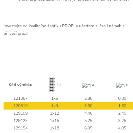
Investujte do kvalitního žebříku PROFI a ušetřete si čas i námahu
při vaší práci!
Kód výrobku
(m)
(m)
A
(m)
B
121387
1x6
2,80
0,80
120519
1x9
3,60
1,60
129109
1x12
4,40
2,40
129123
1x15
5,25
3,25
129154
1x18
6,05
4,05