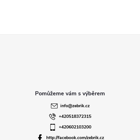
Z
á
p
a
t
info
@
zebrik.cz
í
+420518372315
+420602103200
http://facebook.com/zebrik.cz