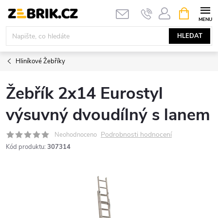
Přejít
NÁKUPNÍ
KOŠÍK
na
obsah
HLEDAT
Hliníkové Žebříky
Žebřík 2x14 Eurostyl
výsuvný dvoudílný s lanem
Podrobnosti hodnocení
Neohodnoceno
Kód produktu:
307314