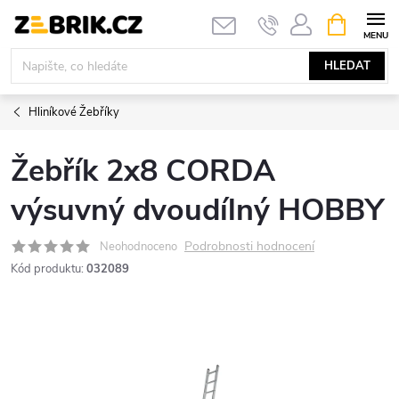
Přejít
NÁKUPNÍ
KOŠÍK
na
obsah
HLEDAT
Hliníkové Žebříky
Žebřík 2x8 CORDA
výsuvný dvoudílný HOBBY
Podrobnosti hodnocení
Neohodnoceno
Kód produktu:
032089