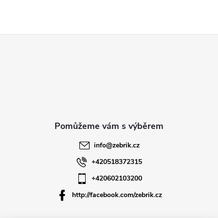
Z
á
p
a
t
info
@
zebrik.cz
í
+420518372315
+420602103200
http://facebook.com/zebrik.cz