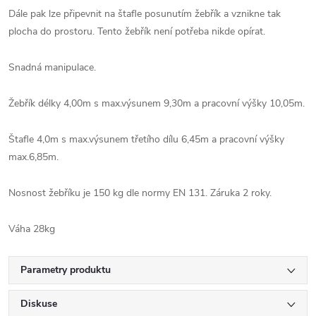
Dále pak lze připevnit na štafle posunutím žebřík a vznikne tak
plocha do prostoru. Tento žebřík není potřeba nikde opírat.
Snadná manipulace.
Žebřík délky 4,00m s max.výsunem 9,30m a pracovní výšky 10,05m.
Štafle 4,0m s max.výsunem třetího dílu 6,45m a pracovní výšky
max.6,85m.
Nosnost žebříku je 150 kg dle normy EN 131. Záruka 2 roky.
Váha 28kg
Parametry produktu
Diskuse