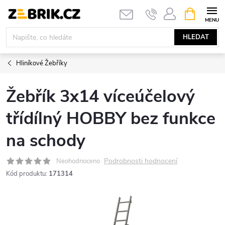
Přejít
NÁKUPNÍ
KOŠÍK
na
obsah
HLEDAT
Hliníkové Žebříky
Žebřík 3x14 víceúčelový
třídílný HOBBY bez funkce
na schody
Podrobnosti hodnocení
Neohodnoceno
Kód produktu:
171314