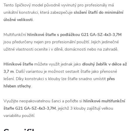
Tento špičkový model původně vyvinutý pro profesionály má
unikátní konstrukci, která zabezpečuje
složení štaflí do minimální
úložné velikosti
.
Multifunkční
hliníkové štafle s podlážkou G21 GA-SZ-4x3-3,7M
jsou předurčeny nejen pro profesionální použití. Jejich jedinečné
užitné vlastnosti oceníte i v dílně, domácnosti nebo na zahradě.
Hliníkové štafle
můžete využít jednak jako
dlouhý žebřík v délce až
3,7 m
. Další variantou je možnost sestavit štafle jako přenosné
lešení. Díky konstrukci s klouby lze štafle snadno umístit
přes
hřeben střechy
.
Využijte neopakovatelnou šanci a pořiďte si
hliníkové multifunkční
štafle G21 GA-SZ-4x3-3,7M
, jejichž 3 klouby zajišťují velkou
variabilitu použití.