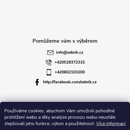
á
p
a
t
info
@
zebrik.cz
í
+420518372315
+420602103200
http://facebook.com/zebrik.cz
Informace pro vás
Používáme cookies, abychom Vám umožnili pohodlné
prohlížení webu a díky analýze provozu webu neustále
zlepšovali jeho funkce, výkon a použitelnost.
Více informací
O společnosti