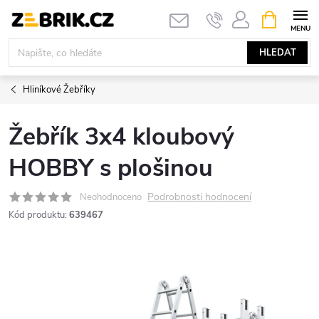
Přejít
NÁKUPNÍ
KOŠÍK
na
obsah
HLEDAT
Hliníkové Žebříky
Žebřík 3x4 kloubový
HOBBY s plošinou
Podrobnosti hodnocení
Neohodnoceno
Kód produktu:
639467