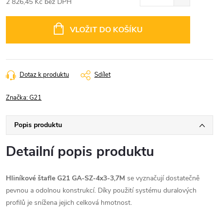
2 826,45 Kč bez DPH
Měrná
cena:
VLOŽIT DO KOŠÍKU
Dotaz k produktu
Sdílet
Značka:
G21
Popis produktu
Detailní popis produktu
Hliníkové štafle G21 GA-SZ-4x3-3,7M
se vyznačují dostatečně
pevnou a odolnou konstrukcí. Díky použití systému duralových
profilů je snížena jejich celková hmotnost.