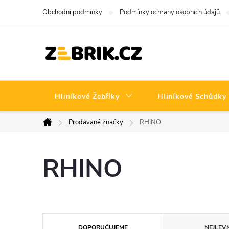
Přejít
Obchodní podmínky
Podmínky ochrany osobních údajů
na
obsah
Hliníkové Žebříky
Hliníkové Schůdky
Prodávané značky
RHINO
Domů
RHINO
Ř
DOPORUČUJEME
NEJLEVN