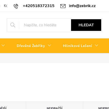
+420518372315
info@zebrik.cz
Kontakty
Reklamační řád
HLEDAT
Dřevěné Žebříky
Hliníkové Lešení
ĚJŠÍ
NEJDRAŽŠÍ
NEJPR