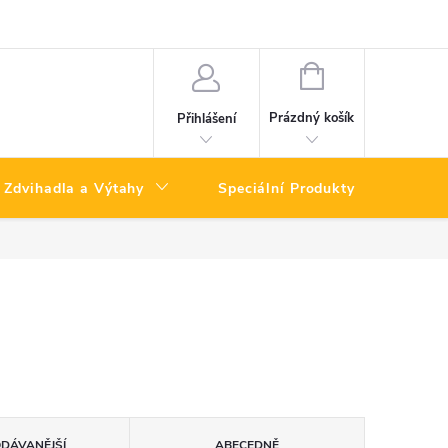
NÁKUPNÍ
KOŠÍK
Prázdný košík
Přihlášení
Zdvihadla a Výtahy
Speciální Produkty
Výpro
ODÁVANĚJŠÍ
ABECEDNĚ