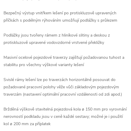
Bezpečný výstup vnitřkem lešení po protiskluzově upravených
příčkách s podélným rýhováním umožňují podlážky s průlezem
Podlážky jsou tvořeny rámem z hliníkové slitiny a deskou z
protiskluzově upravené vodovzdorné vrstvené překližky
Masivní ocelové pojezdové traverzy zajišťují požadovanou tuhost a
stabilitu pro všechny výškové varianty lešení
Svislé rámy lešení lze po traverzách horizontálně posouvat do
požadované pracovní polohy věže vůči základovým pojezdovým
traverzám (nastavení optimální pracovní vzdálenosti od zdi apod.)
Bržděná výškově stavitelná pojezdová kola ø 150 mm pro vyrovnání
nerovností podkladu jsou v ceně každé sestavy; možné je i použití
kol ø 200 mm za příplatek