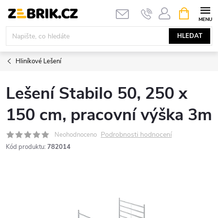
Přejít
NÁKUPNÍ
KOŠÍK
na
obsah
HLEDAT
Hliníkové Lešení
Lešení Stabilo 50, 250 x
150 cm, pracovní výška 3m
Podrobnosti hodnocení
Neohodnoceno
Kód produktu:
782014