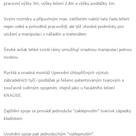
pracovní výšky 3m, výšky lešení 2,4m a výšky podlážky 1m.
Svými rozměry a přípustným max. zatížením nabízí tato řada lešení
nejen velké a pohodlné pracoviště, ale též vhodné podmínky pro
uložení a manipulaci s nářadím a materiálem
Široké avšak lehké svislé rámy umožňují snadnou manipulaci jednou
osobou
Rychlá a snadná montáž Upevnění úhlopříčných výztuh,
zábradelních tyčí i podlážek je řešeno patentovaným tvarovým a
současně svěrným spojením, stejně jako u fasádního lešení
KRAUSE.
Zajištění spoje se provádí jednoduše "zaklepnutím" tvarové západky
kladívkem.
Uvolnění spoje pak jednoduchým "vyklepnutím".