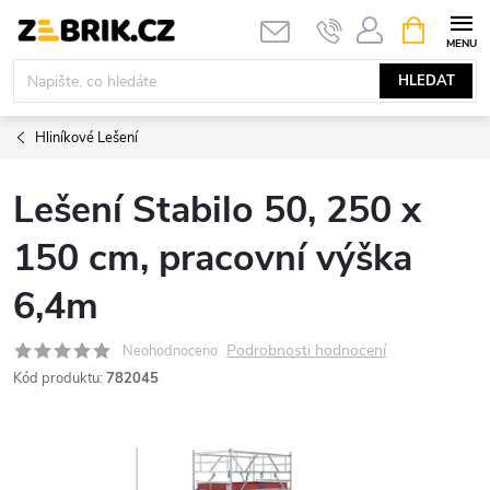
Přejít
NÁKUPNÍ
KOŠÍK
na
obsah
HLEDAT
Hliníkové Lešení
Lešení Stabilo 50, 250 x
150 cm, pracovní výška
6,4m
Podrobnosti hodnocení
Neohodnoceno
Kód produktu:
782045