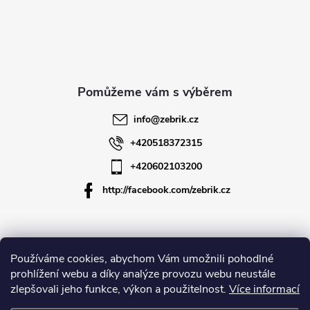
á
p
a
t
info
@
zebrik.cz
í
+420518372315
+420602103200
http://facebook.com/zebrik.cz
Informace pro vás
Používáme cookies, abychom Vám umožnili pohodlné
prohlížení webu a díky analýze provozu webu neustále
zlepšovali jeho funkce, výkon a použitelnost.
Více informací
O společnosti