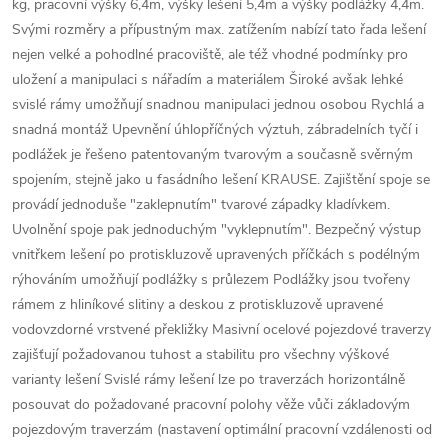
kg, pracovní výšky 6,4m, výšky lešení 5,4m a výšky podlážky 4,4m.
Svými rozměry a přípustným max. zatížením nabízí tato řada lešení
nejen velké a pohodlné pracoviště, ale též vhodné podmínky pro
uložení a manipulaci s nářadím a materiálem Široké avšak lehké
svislé rámy umožňují snadnou manipulaci jednou osobou Rychlá a
snadná montáž Upevnění úhlopříčných výztuh, zábradelních tyčí i
podlážek je řešeno patentovaným tvarovým a současně svěrným
spojením, stejně jako u fasádního lešení KRAUSE. Zajištění spoje se
provádí jednoduše "zaklepnutím" tvarové západky kladívkem.
Uvolnění spoje pak jednoduchým "vyklepnutím". Bezpečný výstup
vnitřkem lešení po protiskluzově upravených příčkách s podélným
rýhováním umožňují podlážky s průlezem Podlážky jsou tvořeny
rámem z hliníkové slitiny a deskou z protiskluzově upravené
vodovzdorné vrstvené překližky Masivní ocelové pojezdové traverzy
zajišťují požadovanou tuhost a stabilitu pro všechny výškové
varianty lešení Svislé rámy lešení lze po traverzách horizontálně
posouvat do požadované pracovní polohy věže vůči základovým
pojezdovým traverzám (nastavení optimální pracovní vzdálenosti od