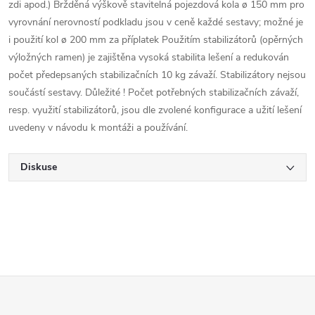
zdi apod.) Bržděná výškově stavitelná pojezdová kola ø 150 mm pro
vyrovnání nerovností podkladu jsou v ceně každé sestavy; možné je
i použití kol ø 200 mm za příplatek Použitím stabilizátorů (opěrných
výložných ramen) je zajištěna vysoká stabilita lešení a redukován
počet předepsaných stabilizačních 10 kg závaží. Stabilizátory nejsou
součástí sestavy. Důležité ! Počet potřebných stabilizačních závaží,
resp. využití stabilizátorů, jsou dle zvolené konfigurace a užití lešení
uvedeny v návodu k montáži a používání.
Diskuse
Z