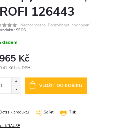
ROFI 126443
Podrobnosti hodnocení
Neohodnoceno
produktu:
SEO6
Skladem
 965 Kč
0,41 Kč bez DPH
ná
:
VLOŽIT DO KOŠÍKU
Dotaz k produktu
Sdílet
Tisk
ka:
KRAUSE