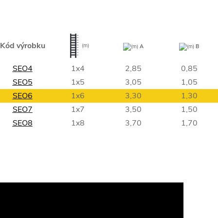
Kód výrobku
(m)
(m)
A
(m)
B
SEO4
1x4
2,85
0,85
SEO5
1x5
3,05
1,05
SEO6
1x6
3,30
1,30
SEO7
1x7
3,50
1,50
SEO8
1x8
3,70
1,70