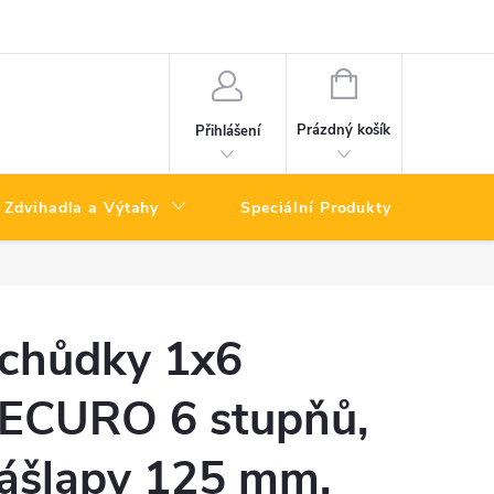
NÁKUPNÍ
KOŠÍK
Prázdný košík
Přihlášení
Zdvihadla a Výtahy
Speciální Produkty
Výpro
chůdky 1x6
ECURO 6 stupňů,
ášlapy 125 mm,