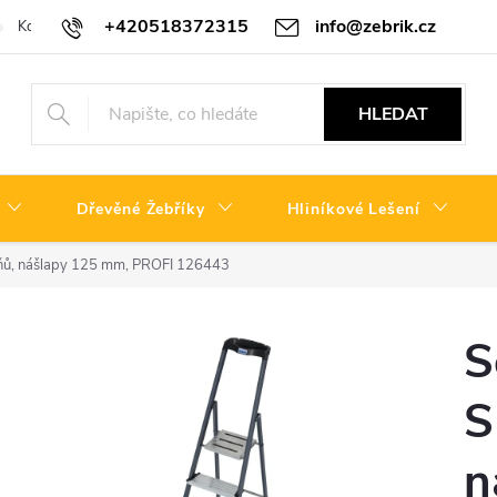
+420518372315
info@zebrik.cz
Kontakty
Reklamační řád
HLEDAT
Dřevěné Žebříky
Hliníkové Lešení
ů, nášlapy 125 mm, PROFI 126443
S
S
n