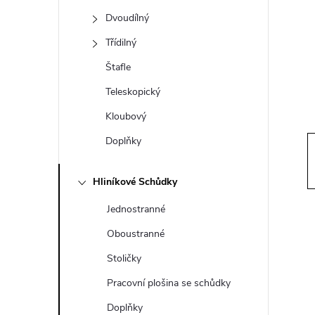
t
Dvoudílný
r
Třídilný
Štafle
a
Teleskopický
n
Kloubový
Doplňky
n
í
Hliníkové Schůdky
Jednostranné
p
Oboustranné
a
Stoličky
Pracovní plošina se schůdky
n
Doplňky