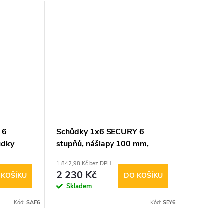
 6
Schůdky 1x6 SECURY 6
Schůdky
ůdky
stupňů, nášlapy 100 mm,
stupně,
PROFI 126542
1 842,98 Kč bez DPH
3 118,18 K
2 230 Kč
3 773
 KOŠÍKU
DO KOŠÍKU
Skladem
Sklad
Kód:
SAF6
Kód:
SEY6