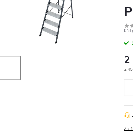
P
Kód 
2
2 45
Měr
cena
Znač