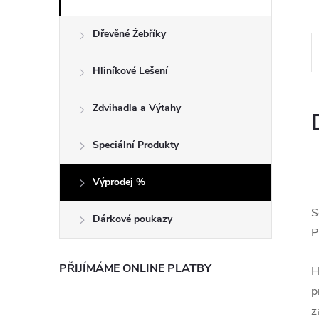
e
Dřevěné Žebříky
l
Hliníkové Lešení
Zdvihadla a Výtahy
Speciální Produkty
Výprodej %
S
Dárkové poukazy
P
PŘIJÍMÁME ONLINE PLATBY
H
p
z