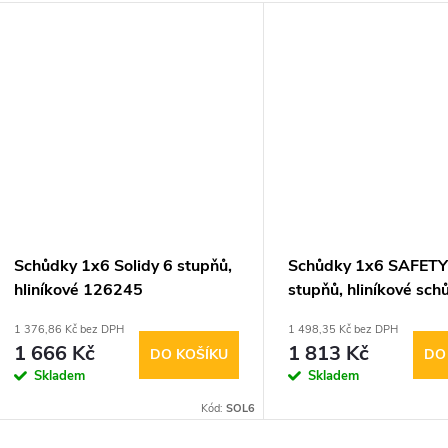
Schůdky 1x6 Solidy 6 stupňů,
Schůdky 1x6 SAFETY
hliníkové 126245
stupňů, hliníkové sch
126344
1 376,86 Kč bez DPH
1 498,35 Kč bez DPH
1 666 Kč
1 813 Kč
DO KOŠÍKU
DO
Skladem
Skladem
Kód:
SOL6