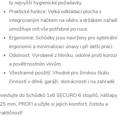
ty nejvyšší hygienické požadavky.
Praktické funkce: Velká odkládací plocha s
integrovaným háčkem na vědro a držákem nářadí
umožňuje mít vše potřebné po ruce.
Ergonomie: Schůdky jsou navrženy pro optimální
ergonomii a minimalizaci únavy i při delší práci.
Odolnost: Vyrobené z hliníku, odolné proti korozi
a povětrnostním vlivům.
Všestranné použití: Vhodné pro širokou škálu
činností v dílně, garáži, domácnosti i na zahradě.
nvestujte do Schůdků 1x6 SECURO 6 stupňů, nášlapy
25 mm, PROFI a užijte si jejich komfort, čistotu a
raktičnost!