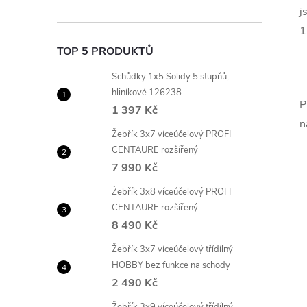
j
1
TOP 5 PRODUKTŮ
Schůdky 1x5 Solidy 5 stupňů,
hliníkové 126238
P
1 397 Kč
n
Žebřík 3x7 víceúčelový PROFI
CENTAURE rozšířený
7 990 Kč
Žebřík 3x8 víceúčelový PROFI
CENTAURE rozšířený
8 490 Kč
Žebřík 3x7 víceúčelový třídílný
HOBBY bez funkce na schody
2 490 Kč