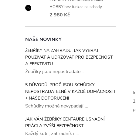
Žebřík 3x9 víceúčelový třídílný
HOBBY bez funkce na schody
2 980 Kč
NAŠE NOVINKY
ŽEBŘÍKY NA ZAHRADU: JAK VYBRAT,
POUŽÍVAT A UDRŽOVAT PRO BEZPEČNOST
A EFEKTIVITU
Žebříky jsou nepostradate...
5 DŮVODŮ, PROČ JSOU SCHŮDKY
NEPOSTRADATELNÉ V KAŽDÉ DOMÁCNOSTI
I
+ NAŠE DOPORUČENÍ
1
Schůdky možná nevypadají ...
p
JAK VÁM ŽEBŘÍKY CENTAURE USNADNÍ
PRÁCI A ZVÝŠÍ BEZPEČNOST
Každý kutil, zahradník i ...