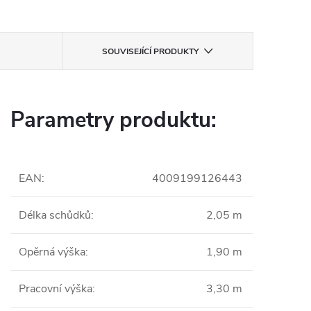
SOUVISEJÍCÍ PRODUKTY
Parametry produktu:
EAN
:
4009199126443
Délka schůdků
:
2,05 m
Opěrná výška
:
1,90 m
Pracovní výška
:
3,30 m