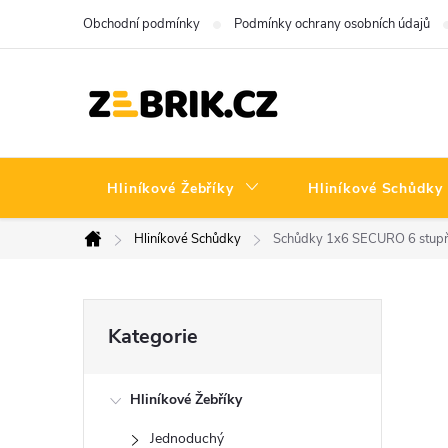
Přejít
Obchodní podmínky
Podmínky ochrany osobních údajů
na
obsah
Hliníkové Žebříky
Hliníkové Schůdky
Hliníkové Schůdky
Schůdky 1x6 SECURO 6 stupň
Domů
P
Přeskočit
Kategorie
kategorie
o
Hliníkové Žebříky
s
Jednoduchý