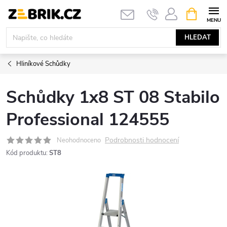
Přejít
NÁKUPNÍ
KOŠÍK
na
obsah
HLEDAT
Hliníkové Schůdky
Schůdky 1x8 ST 08 Stabilo
Professional 124555
Podrobnosti hodnocení
Neohodnoceno
Kód produktu:
ST8