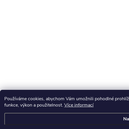
Používáme cookies, abychom Vám umožnili pohodlné prohlíže
funkce, výkon a použitelnost.
Více informací
Na