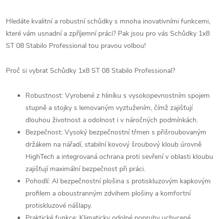
Hledáte kvalitní a robustní schůdky s mnoha inovativními funkcemi,
které vám usnadní a zpříjemní práci? Pak jsou pro vás Schůdky 1x8
ST 08 Stabilo Professional tou pravou volbou!
Proč si vybrat Schůdky 1x8 ST 08 Stabilo Professional?
Robustnost: Vyrobené z hliníku s vysokopevnostním spojem
stupně a stojky s lemovaným vyztužením, čímž zajišťují
dlouhou životnost a odolnost i v náročných podmínkách.
Bezpečnost: Vysoký bezpečnostní třmen s přišroubovaným
držákem na nářadí, stabilní kovový šroubový kloub úrovně
HighTech a integrovaná ochrana proti sevření v oblasti kloubu
zajišťují maximální bezpečnost při práci.
Pohodlí: Al bezpečnostní plošina s protiskluzovým kapkovým
profilem a oboustranným zdvihem plošiny a komfortní
protiskluzové nášlapy.
Praktické funkce: Klimaticky odolné popruhy uchycené