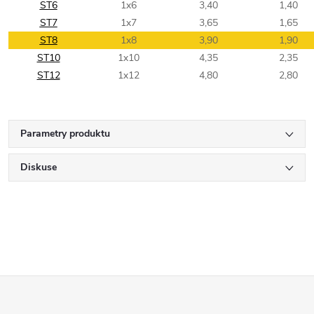
ST6
1x6
3,40
1,40
ST7
1x7
3,65
1,65
ST8
1x8
3,90
1,90
ST10
1x10
4,35
2,35
ST12
1x12
4,80
2,80
Parametry produktu
Diskuse
Z