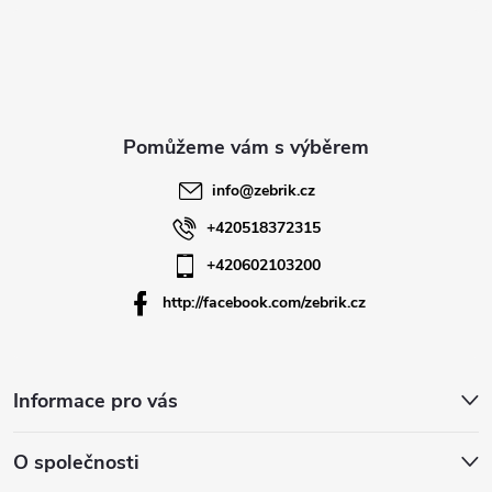
á
p
a
t
info
@
zebrik.cz
í
+420518372315
+420602103200
http://facebook.com/zebrik.cz
Informace pro vás
O společnosti