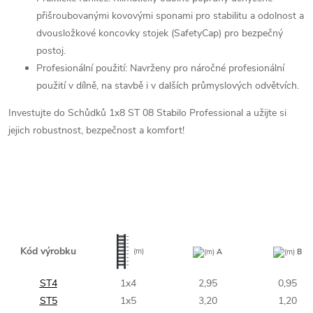
přišroubovanými kovovými sponami pro stabilitu a odolnost a
dvousložkové koncovky stojek (SafetyCap) pro bezpečný
postoj.
Profesionální použití: Navrženy pro náročné profesionální
použití v dílně, na stavbě i v dalších průmyslových odvětvích.
Investujte do Schůdků 1x8 ST 08 Stabilo Professional a užijte si
jejich robustnost, bezpečnost a komfort!
Kód výrobku
(m)
(m)
A
(m)
B
ST4
1x4
2,95
0,95
ST5
1x5
3,20
1,20