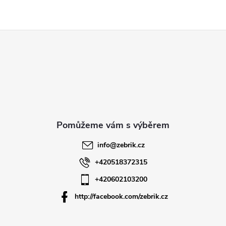
Z
á
p
a
t
info
@
zebrik.cz
í
+420518372315
+420602103200
http://facebook.com/zebrik.cz