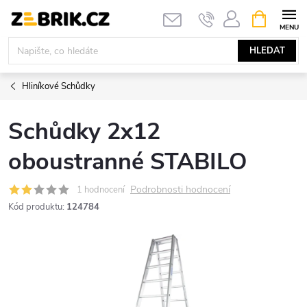
Přejít
NÁKUPNÍ
KOŠÍK
na
obsah
HLEDAT
Hliníkové Schůdky
Schůdky 2x12
oboustranné STABILO
Podrobnosti hodnocení
1 hodnocení
Kód produktu:
124784