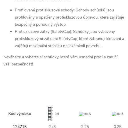
Profilované protiskluzové schody: Schody schůdků jsou
profilovány a opatřeny protiskluzovou úpravou, která zajišťuje
bezpečný a pohodlný výstup.
Protiskluzové zátky (SafetyCap): Schůdky jsou vybaveny
protiskluzovými zátkami SafetyCap, které zabraňují klouzání a
zajišťují maximální stabilitu na jakémkoli povrchu.
Neváhejte a vyberte si schůdky, které vám usnadní práci a zaručí
vaši bezpečnost!
Kód výrobku
(m)
(m)
A
(m)
B
124715
2x3
2,25
0,25