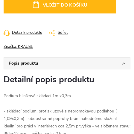
cena:
VLOŽIT DO KOŠÍKU
Dotaz k produktu
Sdílet
Značka:
KRAUSE
Popis produktu
Detailní popis produktu
Podium hliníkové skládací 1m x0,3m
- skládací podium, protiskluzové s nepromokavou podlahou (
1,09x0,3m) - oboustranné popruhy brání náhodnému složení -
ideální pro práci v interiérech cca 2,5m pr.výška - ve složeném stavu:
38,5x13,5cm - výška podia: 0,5 m