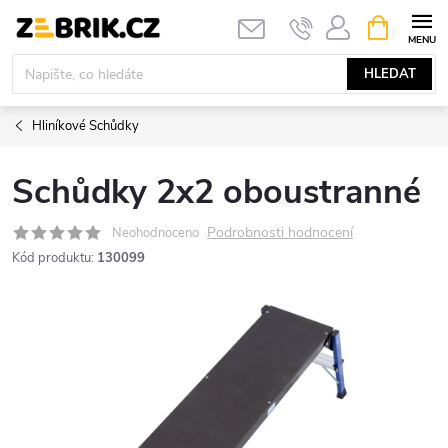
Přejít
NÁKUPNÍ
KOŠÍK
na
obsah
HLEDAT
Hliníkové Schůdky
Schůdky 2x2 oboustranné
Podrobnosti hodnocení
Neohodnoceno
Kód produktu:
130099