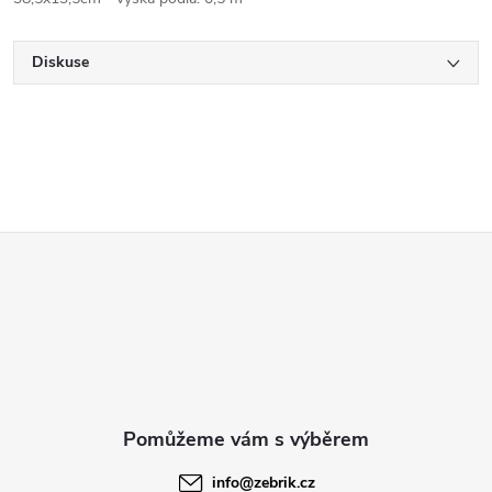
Diskuse
Z
á
p
a
t
info
@
zebrik.cz