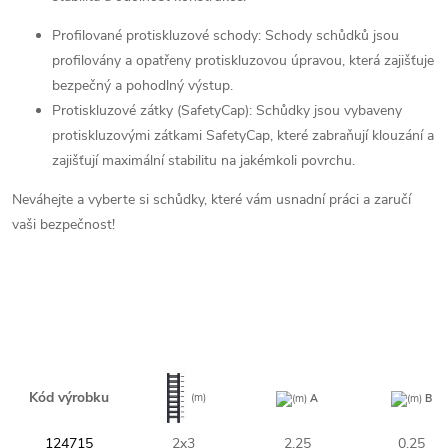
Profilované protiskluzové schody: Schody schůdků jsou
profilovány a opatřeny protiskluzovou úpravou, která zajišťuje
bezpečný a pohodlný výstup.
Protiskluzové zátky (SafetyCap): Schůdky jsou vybaveny
protiskluzovými zátkami SafetyCap, které zabraňují klouzání a
zajišťují maximální stabilitu na jakémkoli povrchu.
Neváhejte a vyberte si schůdky, které vám usnadní práci a zaručí
vaši bezpečnost!
Kód výrobku
(m)
(m)
A
(m)
B
124715
2x3
2,25
0,25