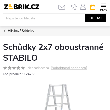
Přejít
NÁKUPNÍ
KOŠÍK
na
obsah
HLEDAT
Hliníkové Schůdky
Schůdky 2x7 oboustranné
STABILO
Podrobnosti hodnocení
Neohodnoceno
Kód produktu:
124753