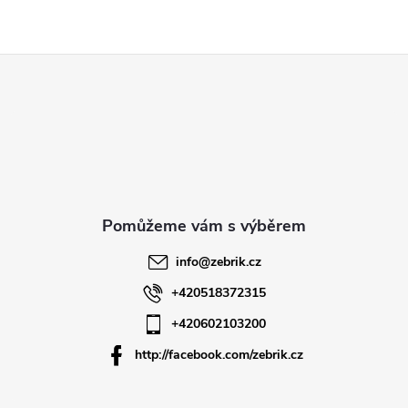
Z
á
p
a
t
info
@
zebrik.cz
í
+420518372315
+420602103200
http://facebook.com/zebrik.cz