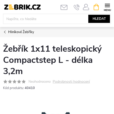
Přejít
NÁKUPNÍ
KOŠÍK
na
obsah
HLEDAT
Hliníkové Žebříky
Žebřík 1x11 teleskopický
Compactstep L - délka
3,2m
Podrobnosti hodnocení
Neohodnoceno
Kód produktu:
40410