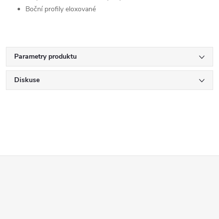
Boční profily eloxované
Parametry produktu
Diskuse
Z
á
p