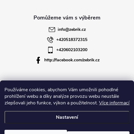
a
t
info
@
zebrik.cz
í
+420518372315
+420602103200
http://facebook.com/zebrik.cz
Informace pro vás
Používáme cookies, abychom Vám umožnili pohodlné
prohlížení webu a díky analýze provozu webu neustále
zlepšovali jeho funkce, výkon a použitelnost.
Více informací
O společnosti
Nastavení
Copyright 2026
Zebrik.cz
. Všechna práva vyhrazena.
Upravit nastavení
cookies