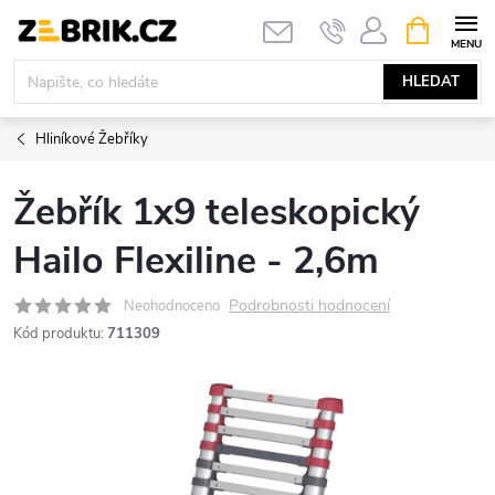
Přejít
NÁKUPNÍ
KOŠÍK
na
obsah
HLEDAT
Hliníkové Žebříky
Žebřík 1x9 teleskopický
Hailo Flexiline - 2,6m
Podrobnosti hodnocení
Neohodnoceno
Kód produktu:
711309