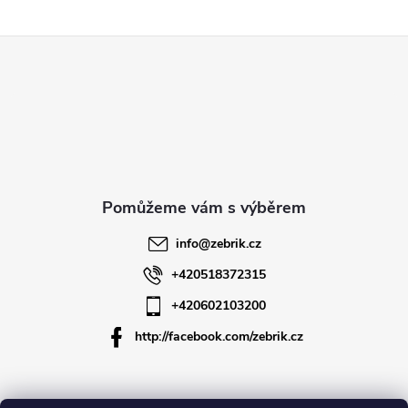
Z
á
p
a
t
info
@
zebrik.cz
í
+420518372315
+420602103200
http://facebook.com/zebrik.cz