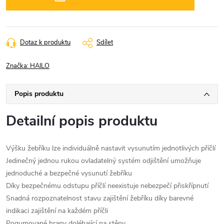
Dotaz k produktu
Sdílet
Značka:
HAILO
Popis produktu
Detailní popis produktu
Výšku žebříku lze individuálně nastavit vysunutím jednotlivých příčlí
Jedinečný jednou rukou ovladatelný systém odjištění umožňuje
jednoduché a bezpečné vysunutí žebříku
Díky bezpečnému odstupu příčlí neexistuje nebezpečí přiskřípnutí
Snadná rozpoznatelnost stavu zajištění žebříku díky barevné
indikaci zajištění na každém příčli
Pogumované hrany doléhající na stěny