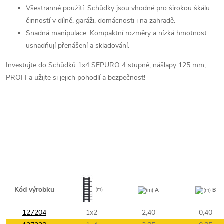
Všestranné použití: Schůdky jsou vhodné pro širokou škálu
činností v dílně, garáži, domácnosti i na zahradě.
Snadná manipulace: Kompaktní rozměry a nízká hmotnost
usnadňují přenášení a skladování.
Investujte do Schůdků 1x4 SEPURO 4 stupně, nášlapy 125 mm,
PROFI a užijte si jejich pohodlí a bezpečnost!
Kód výrobku
(m)
(m)
A
(m)
B
127204
1x2
2,40
0,40