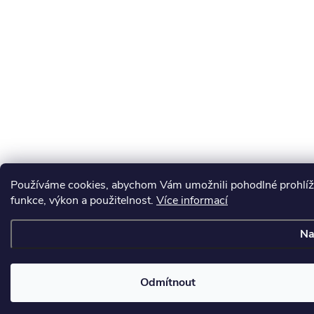
Používáme cookies, abychom Vám umožnili pohodlné prohlíže
funkce, výkon a použitelnost.
Více informací
Na
Odmítnout
Získejt