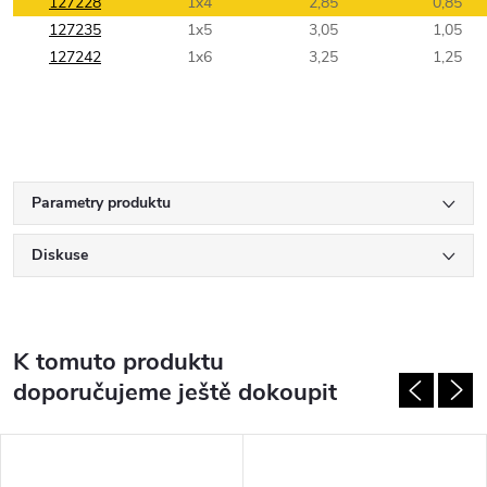
127228
1x4
2,85
0,85
127235
1x5
3,05
1,05
127242
1x6
3,25
1,25
Parametry produktu
Diskuse
K tomuto produktu
doporučujeme ještě dokoupit