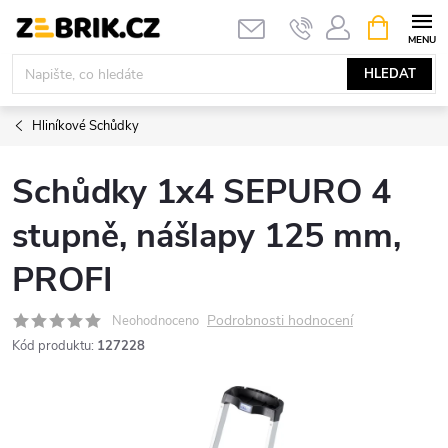
Přejít
NÁKUPNÍ
KOŠÍK
na
obsah
HLEDAT
Hliníkové Schůdky
Schůdky 1x4 SEPURO 4
stupně, nášlapy 125 mm,
PROFI
Podrobnosti hodnocení
Neohodnoceno
Kód produktu:
127228