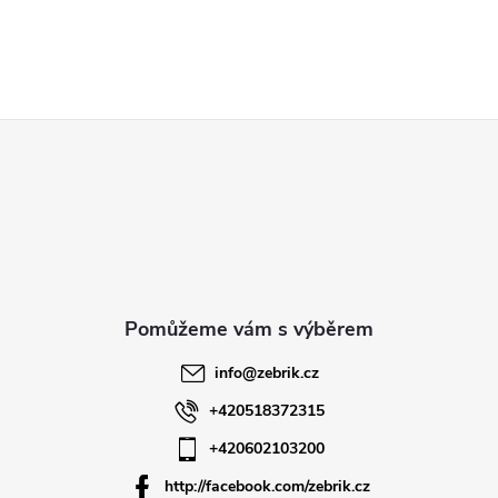
Z
á
p
a
t
info
@
zebrik.cz
í
+420518372315
+420602103200
http://facebook.com/zebrik.cz